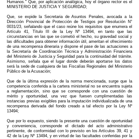
Humanos." Que, por aplicación analógica, hoy el órgano rector es el
MINISTERIO DE JUSTICIA Y SEGURIDAD;
Que, se expide la Secretaria de Asuntos Penales, avocada a la
Dirección Provincial de Protección de Testigos por Resolución N°
0031/23, señalando que el caso reúne los requisitos que enumera el
Artículo 41, Título III de la Ley Nº 13494, en tanto que las
circunstancias en las que se cometió el hecho, su gravedad social y
las dificultades para obtener información útil, ameritan el ofrecimiento
de una recompensa dineraria y dispone el pase de las actuaciones a
la Secretaría de Coordinación Técnica y Administración Financiera
del Ministerio de Justicia y Seguridad para la continuidad del trámite.
Asimismo, señala que el lugar donde deberán aportarse los datos
será la sede de cualquiera de las Fiscalías Regionales del Ministerio
Público de la Acusación;
Que de la última expresión de la norma mencionada, surge que la
competencia conferida a la cartera ministerial no se encuentra sujeta
a reglamentación, sino que se corresponde con una cuestión de
mérito y oportunidad, una vez que fuesen cumplimentadas las
instancias previas exigibles para la imputación individualizada de una
recompensa derivada del fondo creado a tal efecto por la Ley Nº
13494;
Que por lo expuesto, siendo la presente una cuestión de oportunidad
y conveniencia, corresponde el dictado del acto administrativo
pertinente, de conformidad con lo previsto en los Artículos 39, 41 y
42 de la Ley Nº 13494, y en virtud de las facultades conferidas por la