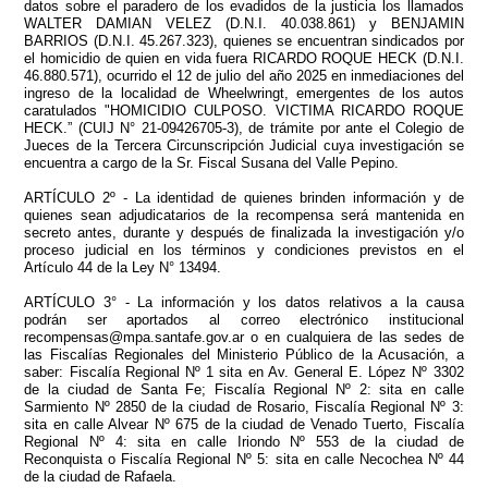
datos sobre el paradero de los evadidos de la justicia los llamados
WALTER DAMIAN VELEZ (D.N.I. 40.038.861) y BENJAMIN
BARRIOS (D.N.I. 45.267.323), quienes se encuentran sindicados por
el homicidio de quien en vida fuera RICARDO ROQUE HECK (D.N.I.
46.880.571), ocurrido el 12 de julio del año 2025 en inmediaciones del
ingreso de la localidad de Wheelwringt, emergentes de los autos
caratulados "HOMICIDIO CULPOSO. VICTIMA RICARDO ROQUE
HECK.” (CUIJ N° 21-09426705-3), de trámite por ante el Colegio de
Jueces de la Tercera Circunscripción Judicial cuya investigación se
encuentra a cargo de la Sr. Fiscal Susana del Valle Pepino.
ARTÍCULO 2º - La identidad de quienes brinden información y de
quienes sean adjudicatarios de la recompensa será mantenida en
secreto antes, durante y después de finalizada la investigación y/o
proceso judicial en los términos y condiciones previstos en el
Artículo 44 de la Ley N° 13494.
ARTÍCULO 3° - La información y los datos relativos a la causa
podrán ser aportados al correo electrónico institucional
recompensas@mpa.santafe.gov.ar o en cualquiera de las sedes de
las Fiscalías Regionales del Ministerio Público de la Acusación, a
saber: Fiscalía Regional Nº 1 sita en Av. General E. López Nº 3302
de la ciudad de Santa Fe; Fiscalía Regional Nº 2: sita en calle
Sarmiento Nº 2850 de la ciudad de Rosario, Fiscalía Regional Nº 3:
sita en calle Alvear Nº 675 de la ciudad de Venado Tuerto, Fiscalía
Regional Nº 4: sita en calle Iriondo Nº 553 de la ciudad de
Reconquista o Fiscalía Regional Nº 5: sita en calle Necochea Nº 44
de la ciudad de Rafaela.