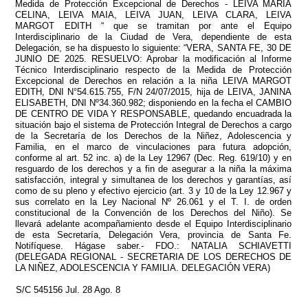
Medida de Protección Excepcional de Derechos - LEIVA MARIA
CELINA, LEIVA MAIA, LEIVA JUAN, LEIVA CLARA, LEIVA
MARGOT EDITH “ que se tramitan por ante el Equipo
Interdisciplinario de la Ciudad de Vera, dependiente de esta
Delegación, se ha dispuesto lo siguiente: “VERA, SANTA FE, 30 DE
JUNIO DE 2025. RESUELVO: Aprobar la modificación al Informe
Técnico Interdisciplinario respecto de la Medida de Protección
Excepcional de Derechos en relación a la niña LEIVA MARGOT
EDITH, DNI N°54.615.755, F/N 24/07/2015, hija de LEIVA, JANINA
ELISABETH, DNI Nº34.360.982; disponiendo en la fecha el CAMBIO
DE CENTRO DE VIDA Y RESPONSABLE, quedando encuadrada la
situación bajo el sistema de Protección Integral de Derechos a cargo
de la Secretaría de los Derechos de la Niñez, Adolescencia y
Familia, en el marco de vinculaciones para futura adopción,
conforme al art. 52 inc. a) de la Ley 12967 (Dec. Reg. 619/10) y en
resguardo de los derechos y a fin de asegurar a la niña la máxima
satisfacción, integral y simultanea de los derechos y garantías, así
como de su pleno y efectivo ejercicio (art. 3 y 10 de la Ley 12.967 y
sus correlato en la Ley Nacional Nº 26.061 y el T. I. de orden
constitucional de la Convención de los Derechos del Niño). Se
llevará adelante acompañamiento desde el Equipo Interdisciplinario
de esta Secretaría, Delegación Vera, provincia de Santa Fe.
Notifíquese. Hágase saber.- FDO.: NATALIA SCHIAVETTI
(DELEGADA REGIONAL - SECRETARIA DE LOS DERECHOS DE
LA NIÑEZ, ADOLESCENCIA Y FAMILIA. DELEGACIÓN VERA)
S/C 545156 Jul. 28 Ago. 8