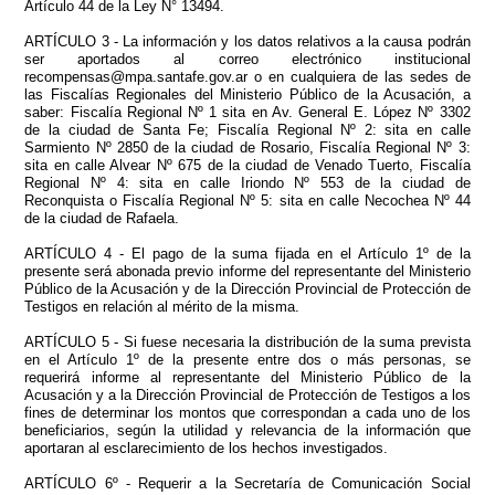
Artículo 44 de la Ley N° 13494.
ARTÍCULO 3 - La información y los datos relativos a la causa podrán
ser aportados al correo electrónico institucional
recompensas@mpa.santafe.gov.ar o en cualquiera de las sedes de
las Fiscalías Regionales del Ministerio Público de la Acusación, a
saber: Fiscalía Regional Nº 1 sita en Av. General E. López Nº 3302
de la ciudad de Santa Fe; Fiscalía Regional Nº 2: sita en calle
Sarmiento Nº 2850 de la ciudad de Rosario, Fiscalía Regional Nº 3:
sita en calle Alvear Nº 675 de la ciudad de Venado Tuerto, Fiscalía
Regional Nº 4: sita en calle Iriondo Nº 553 de la ciudad de
Reconquista o Fiscalía Regional Nº 5: sita en calle Necochea Nº 44
de la ciudad de Rafaela.
ARTÍCULO 4 - El pago de la suma fijada en el Artículo 1º de la
presente será abonada previo informe del representante del Ministerio
Público de la Acusación y de la Dirección Provincial de Protección de
Testigos en relación al mérito de la misma.
ARTÍCULO 5 - Si fuese necesaria la distribución de la suma prevista
en el Artículo 1º de la presente entre dos o más personas, se
requerirá informe al representante del Ministerio Público de la
Acusación y a la Dirección Provincial de Protección de Testigos a los
fines de determinar los montos que correspondan a cada uno de los
beneficiarios, según la utilidad y relevancia de la información que
aportaran al esclarecimiento de los hechos investigados.
ARTÍCULO 6º - Requerir a la Secretaría de Comunicación Social