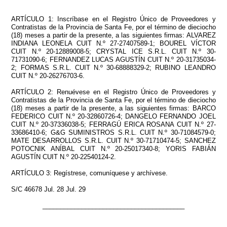
ARTÍCULO 1: Inscríbase en el Registro Único de Proveedores y
Contratistas de la Provincia de Santa Fe, por el término de dieciocho
(18) meses a partir de la presente, a las siguientes firmas: ALVAREZ
INDIANA LEONELA CUIT N.º 27-27407589-1; BOUREL VÍCTOR
CUIT N.º 20-12889008-5; CRYSTAL ICE S.R.L. CUIT N.º 30-
71731090-6; FERNANDEZ LUCAS AGUSTÍN CUIT N.º 20-31735034-
2; FORMAS S.R.L. CUIT N.º 30-68888329-2; RUBINO LEANDRO
CUIT N.º 20-26276703-6.
ARTÍCULO 2: Renuévese en el Registro Único de Proveedores y
Contratistas de la Provincia de Santa Fe, por el término de dieciocho
(18) meses a partir de la presente, a las siguientes firmas: BARCO
FEDERICO CUIT N.º 20-32860726-4; DANGELO FERNANDO JOEL
CUIT N.º 20-37336038-5; FERRAGÚ ERICA ROSANA CUIT N.º 27-
33686410-6; G&G SUMINISTROS S.R.L. CUIT N.º 30-71084579-0;
MATE DESARROLLOS S.R.L. CUIT N.º 30-71710474-5; SANCHEZ
POTOCNIK ANÍBAL CUIT N.º 20-25017340-8; YORIS FABIÁN
AGUSTÍN CUIT N.º 20-22540124-2.
ARTÍCULO 3: Regístrese, comuníquese y archívese.
S/C 46678 Jul. 28 Jul. 29
________________________________________