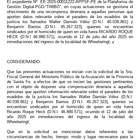
El expediente Nº EE-2025-00011222-APPSF-PE de la Plataforma de
Gestión Digital-PGD-“TIMBÓ”, en cuyas actuaciones se gestiona el
ofrecimiento de una recompensa dineraria a aquellas personas que
aporten datos relevante sobre el paradero de los evadidos de la
justicia los llamados Walter Damián Vélez (D.N.I. 40.038.861) y
Benjamín Barrios (D.N.I. 45.267.323), quienes se encuentran
sindicados por el homicidio de quien en vida fuera RICARDO ROQUE
HECK (D.N.I 46.880.571), ocurrido el 12 de julio del año 2025 en
inmediaciones del ingreso de la localidad de Wheelwringt; y
CONSIDERANDO:
Que las presentes actuaciones se inician con la solicitud de la Sra.
Fiscal General del Ministerio Público de la Acusación de la Provincia
de Santa Fe, a efectos de que se inicien las gestiones pertinentes
con el objeto de disponer una compensación dineraria a aquellas
personas que aporten información relevante sobre el paradero de los
evadidos de la justicia los llamados Walter Damián Vélez (D.N.I.
40.038.861) y Benjamín Barrios (D.N.I. 45.267.323), quienes se
encuentran sindicados por el homicidio de quien en vida fuera
Ricardo Roque Heck (D.N.I. 46.880.571), ocurrido el 12 de julio del
año 2025 en inmediaciones del ingreso de la localidad de
Wheelwringt;
Que en la solicitud se mencionan datos referentes a las
circunstancias de hecho, tiempo, modo y lugar necesarios para la