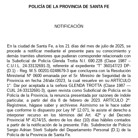
POLICÍA DE LA PROVINCIA DE SANTA FE
NOTIFICACIÓN
En la ciudad de Santa Fe, a los 21 días del mes de julio de 2025, se
procede a notificar mediante el presente para su conocimiento y
demás tramites ulteriores que pudieran corresponder relacionado con
la Suboficial de Policía Glenda Trotta N.I. 690.228 (Clase 1987 –
C.U.I.L. 24-33132691-3), referente al expediente “T” 360147/23 DP-
(D.1) - Reg. M.S 00201-0248679-3 que concluyera con la Resolución
Ministerial Nº 0600 emanada por el Sr. Ministro de Seguridad de la
Provincia en fecha 24/abr./2023, la cual resuelve en su ARTÍCULO
1°: Dar por aceptada a la señora GLENDA TROTTA (Clase 1987 —
CUIL 24-33132691-3), quien revista como Suboficial de Policía en la
Policía de la Provincia, la renuncia presentada por razones de índole
particular, a partir del día 8 de febrero de 2023. ARTÍCULO 2º:
Regístrese, hágase saber y archívese. Asimismo se le hace saber
que conforme lo dispuesto por Ley Nº 12.071, le asiste el derecho a
interponer recurso en los términos del Art. 42º y del Decreto
Provincial Nº 4174/15, dentro de los diez (10) días hábiles contados
a partir de la notificación de la presente. Fdo. Subdirector de Policía
Sergio Adrian Sterli Subjefe del Departamento Personal (D.1) de la
Policía de la Provincia de Santa Fe.