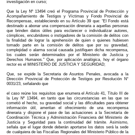
investigación en curso;
Que la Ley Nº 13494 creó el Programa Provincial de Protección y
Acompañamiento de Testigos y Víctimas y Fondo Provincial de
Recompensas, estableciendo en su Artículo 39 que: “El Fondo está
destinado a abonar una compensación dineraria a aquellas personas
que brinden datos útiles para esclarecer o individualizar autores,
cómplices, encubridores o instigadores de la comisión de delitos con
la finalidad de lograr la aprehensión de quien o quienes hubiesen
tomado parte en la comisión de delitos que por su gravedad,
complejidad o alarma social causada justifiquen dicha recompensa,
los cuales serán determinados por el Ministerio de Justicia y
Derechos Humanos." Que, por aplicación analógica, hoy el órgano
rector es el MINISTERIO DE JUSTICIA Y SEGURIDAD;
Que, se expide la Secretaria de Asuntos Penales, avocada a la
Dirección Provincial de Protección de Testigos por Resolución N°
0031/23, señalando que
el caso reúne los requisitos que enumera el Artículo 41, Título III de
la Ley Nº 13494, en tanto que las circunstancias en las que se
cometió el hecho, su gravedad social y las dificultades para obtener
información útil, ameritan el ofrecimiento de una recompensa
dineraria y dispone el pase de las actuaciones a la Secretaría de
Coordinación Técnica y Administración Financiera del Ministerio de
Justicia y Seguridad para la continuidad del trámite. Asimismo,
señala que el lugar donde deberán aportarse los datos será la sede
de cualquiera de las Fiscalías Regionales del Ministerio Público de la