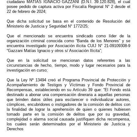
ciudadano MATIAS IGNACIO GAZZANI (D.N.I. 39.120.828), el cual
posee pedido de captura activa por Fiscalía Regional N° 2 desde el
22 de febrero de 2024;
Que dicha solicitud se basa en el contenido de Resolución del
Ministerio de Justicia y Seguridad N° 1772/25;
Que el mencionado se encuentra sindicado como líder de la
organización criminal conocida como “Banda de los Menores” y se
encuentra investigado por Asociación ilícita CUIJ N° 21-09109308-9
“Gazzani Matías Ignacio y otros s/ Asociación Ilícita”;
Que en la solicitud se mencionan datos referentes a las
circunstancias de hecho, tiempo, modo y lugar necesarios para la
investigación en curso;
Que la Ley Nº 13494 creó el Programa Provincial de Protección y
Acompañamiento de Testigos y Víctimas y Fondo Provincial de
Recompensas, estableciendo en su Artículo 39 que: “El Fondo está
destinado a abonar una compensación dineraria a aquellas personas
que brinden datos útiles para esclarecer o individualizar autores,
cómplices, encubridores o instigadores de la comisión de delitos con
la finalidad de lograr la aprehensión de quien o quienes hubiesen
tomado parte en la comisión de delitos que por su gravedad,
complejidad o alarma social causada justifiquen dicha recompensa,
los cuales serán determinados por el Ministerio de Justicia y
Derechos