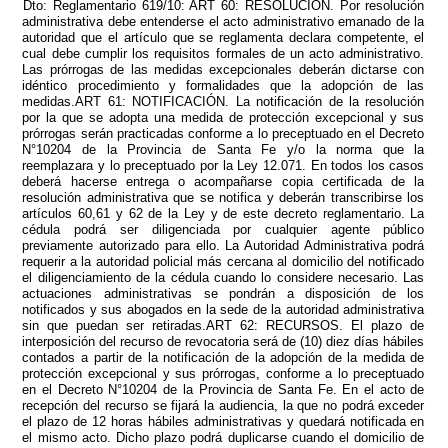
Dto: Reglamentario 619/10: ART 60: RESOLUCIÓN. Por resolución
administrativa debe entenderse el acto administrativo emanado de la
autoridad que el artículo que se reglamenta declara competente, el
cual debe cumplir los requisitos formales de un acto administrativo.
Las prórrogas de las medidas excepcionales deberán dictarse con
idéntico procedimiento y formalidades que la adopción de las
medidas.ART 61: NOTIFICACIÓN. La notificación de la resolución
por la que se adopta una medida de protección excepcional y sus
prórrogas serán practicadas conforme a lo preceptuado en el Decreto
N°10204 de la Provincia de Santa Fe y/o la norma que la
reemplazara y lo preceptuado por la Ley 12.071. En todos los casos
deberá hacerse entrega o acompañarse copia certificada de la
resolución administrativa que se notifica y deberán transcribirse los
artículos 60,61 y 62 de la Ley y de este decreto reglamentario. La
cédula podrá ser diligenciada por cualquier agente público
previamente autorizado para ello. La Autoridad Administrativa podrá
requerir a la autoridad policial más cercana al domicilio del notificado
el diligenciamiento de la cédula cuando lo considere necesario. Las
actuaciones administrativas se pondrán a disposición de los
notificados y sus abogados en la sede de la autoridad administrativa
sin que puedan ser retiradas.ART 62: RECURSOS. El plazo de
interposición del recurso de revocatoria será de (10) diez días hábiles
contados a partir de la notificación de la adopción de la medida de
protección excepcional y sus prórrogas, conforme a lo preceptuado
en el Decreto N°10204 de la Provincia de Santa Fe. En el acto de
recepción del recurso se fijará la audiencia, la que no podrá exceder
el plazo de 12 horas hábiles administrativas y quedará notificada en
el mismo acto. Dicho plazo podrá duplicarse cuando el domicilio de