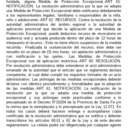
fundada, alguna Medida de Protección Excepcional.-ART 61:
NOTIFICACIÓN. La resolución administrativa por la que se adopta
una Medida de Protección Excepcional debe notificarse debidamente
a los representantes legales, familiares o responsables de la niña,
niño o adolescente.-ART 62: RECURSOS. Contra la resolución de la
autoridad administrativa del ámbito regional o la autoridad de
aplicación provincial que decide la aplicación de una Medida de
Protección Excepcional, puede deducirse recurso de revocatoria en
audiencia oral y actuada producida dentro del plazo de 12 horas de
interpuesto el recurso.- Este no tiene efecto suspensivo de la medida
recurrida.- Finalizada la sustanciación del recurso, éste debe ser
resuelto en un plazo de (3) tres horas, sin apelación administrativa y
con notificación a las partes.- Las Medidas de Protección
Excepcional son de aplicación restrictiva.-ART 60: RESOLUCIÓN.
Por resolución administrativa debe entenderse el acto administrativo
emanado de la autoridad que el articulo que se reglamenta declara
competente, el cual debe cumplir los requisitos formales de un acto
administrativo. Las prórrogas de las medidas excepcionales deberán
dictarse con idéntico procedimiento y formalidades que la adopción
de las medidas.-ART 61: NOTIFICACIÓN. La notificación de la
resolución por la que se adopta una medida de protección
excepcional y sus prórrogas serán practicadas conforme a lo
preceptuado en el Decreto N°10204 de la Provincia de Santa Fe y/o
la norma que la reemplazara y lo preceptuado por la Ley 12.071. En
todos los casos deberá hacerse entrega o acompañarse copia
certificada de la resolución administrativa que se notifica y deberán
transcribirse los artículos 60,61 y 62 de la Ley y de este decreto
reglamentario. La cédula podrá ser diligenciada por cualquier agente