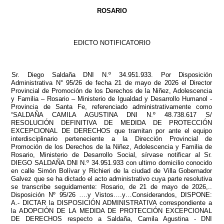
ROSARIO
EDICTO NOTIFICATORIO
Sr. Diego Saldaña DNI N.º 34.951.933. Por Disposición
Administrativa N° 95/26 de fecha 21 de mayo de 2026 el Director
Provincial de Promoción de los Derechos de la Niñez, Adolescencia
y Familia – Rosario – Ministerio de Igualdad y Desarrollo Humanol -
Provincia de Santa Fe, referenciado administrativamente como
“SALDAÑA CAMILA AGUSTINA DNI N.º 48.738.617 S/
RESOLUCIÓN DEFINITIVA DE MEDIDA DE PROTECCIÓN
EXCEPCIONAL DE DERECHOS que tramitan por ante el equipo
interdisciplinario perteneciente a la Dirección Provincial de
Promoción de los Derechos de la Niñez, Adolescencia y Familia de
Rosario, Ministerio de Desarrollo Social, sírvase notificar al Sr.
DIEGO SALDAÑA DNI N.º 34.951.933 con ultimo domicilio conocido
en calle Simón Bolívar y Richieri de la ciudad de Villa Gobernador
Galvez que se ha dictado el acto administrativo cuya parte resolutiva
se transcribe seguidamente: Rosario, de 21 de mayo de 2026,..
Disposición Nº 95/26 ….y Vistos….y…Considerandos, DISPONE:
A.- DICTAR la DISPOSICIÓN ADMINISTRATIVA correspondiente a
la ADOPCIÓN DE LA MEDIDA DE PROTECCIÓN EXCEPCIONAL
DE DERECHOS respecto a Saldaña, Camila Agustina - DNI