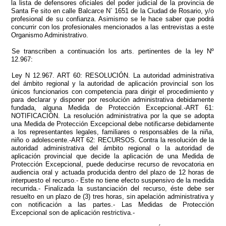
la lista de defensores oficiales del poder judicial de la provincia de
Santa Fe sito en calle Balcarce N` 1651 de la Ciudad de Rosario, y/o
profesional de su confianza. Asimismo se le hace saber que podrá
concurrir con los profesionales mencionados a las entrevistas a este
Organismo Administrativo.
Se transcriben a continuación los arts. pertinentes de la ley Nº
12.967:
Ley N 12.967. ART 60: RESOLUCIÓN. La autoridad administrativa
del ámbito regional y la autoridad de aplicación provincial son los
únicos funcionarios con competencia para dirigir el procedimiento y
para declarar y disponer por resolución administrativa debidamente
fundada, alguna Medida de Protección Excepcional.-ART 61:
NOTIFICACIÓN. La resolución administrativa por la que se adopta
una Medida de Protección Excepcional debe notificarse debidamente
a los representantes legales, familiares o responsables de la niña,
niño o adolescente.-ART 62: RECURSOS. Contra la resolución de la
autoridad administrativa del ámbito regional o la autoridad de
aplicación provincial que decide la aplicación de una Medida de
Protección Excepcional, puede deducirse recurso de revocatoria en
audiencia oral y actuada producida dentro del plazo de 12 horas de
interpuesto el recurso.- Este no tiene efecto suspensivo de la medida
recurrida.- Finalizada la sustanciación del recurso, éste debe ser
resuelto en un plazo de (3) tres horas, sin apelación administrativa y
con notificación a las partes.- Las Medidas de Protección
Excepcional son de aplicación restrictiva.-