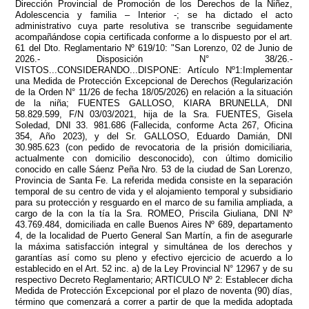
Dirección Provincial de Promoción de los Derechos de la Niñez,
Adolescencia y familia – Interior -; se ha dictado el acto
administrativo cuya parte resolutiva se transcribe seguidamente
acompañándose copia certificada conforme a lo dispuesto por el art.
61 del Dto. Reglamentario Nº 619/10: "San Lorenzo, 02 de Junio de
2026.- Disposición N° 38/26.-
VISTOS...CONSIDERANDO...DISPONE: Artículo Nº1:Implementar
una Medida de Protección Excepcional de Derechos (Regularización
de la Orden N° 11/26 de fecha 18/05/2026) en relación a la situación
de la niña; FUENTES GALLOSO, KIARA BRUNELLA, DNI
58.829.599, F/N 03/03/2021, hija de la Sra. FUENTES, Gisela
Soledad, DNI 33. 981.686 (Fallecida, conforme Acta 267, Oficina
354, Año 2023), y del Sr. GALLOSO, Eduardo Damián, DNI
30.985.623 (con pedido de revocatoria de la prisión domiciliaria,
actualmente con domicilio desconocido), con último domicilio
conocido en calle Sáenz Peña Nro. 53 de la ciudad de San Lorenzo,
Provincia de Santa Fe. La referida medida consiste en la separación
temporal de su centro de vida y el alojamiento temporal y subsidiario
para su protección y resguardo en el marco de su familia ampliada, a
cargo de la con la tía la Sra. ROMEO, Priscila Giuliana, DNI Nº
43.769.484, domiciliada en calle Buenos Aires Nº 689, departamento
4, de la localidad de Puerto General San Martín, a fin de asegurarle
la máxima satisfacción integral y simultánea de los derechos y
garantías así como su pleno y efectivo ejercicio de acuerdo a lo
establecido en el Art. 52 inc. a) de la Ley Provincial N° 12967 y de su
respectivo Decreto Reglamentario; ARTICULO Nº 2: Establecer dicha
Medida de Protección Excepcional por el plazo de noventa (90) días,
término que comenzará a correr a partir de que la medida adoptada