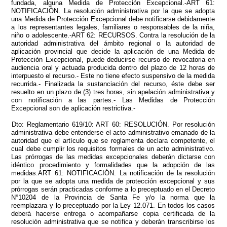
fundada, alguna Medida de Protección Excepcional.-ART 61:
NOTIFICACIÓN. La resolución administrativa por la que se adopta
una Medida de Protección Excepcional debe notificarse debidamente
a los representantes legales, familiares o responsables de la niña,
niño o adolescente.-ART 62: RECURSOS. Contra la resolución de la
autoridad administrativa del ámbito regional o la autoridad de
aplicación provincial que decide la aplicación de una Medida de
Protección Excepcional, puede deducirse recurso de revocatoria en
audiencia oral y actuada producida dentro del plazo de 12 horas de
interpuesto el recurso.- Este no tiene efecto suspensivo de la medida
recurrida.- Finalizada la sustanciación del recurso, éste debe ser
resuelto en un plazo de (3) tres horas, sin apelación administrativa y
con notificación a las partes.- Las Medidas de Protección
Excepcional son de aplicación restrictiva.-
Dto: Reglamentario 619/10: ART 60: RESOLUCIÓN. Por resolución
administrativa debe entenderse el acto administrativo emanado de la
autoridad que el artículo que se reglamenta declara competente, el
cual debe cumplir los requisitos formales de un acto administrativo.
Las prórrogas de las medidas excepcionales deberán dictarse con
idéntico procedimiento y formalidades que la adopción de las
medidas.ART 61: NOTIFICACIÓN. La notificación de la resolución
por la que se adopta una medida de protección excepcional y sus
prórrogas serán practicadas conforme a lo preceptuado en el Decreto
N°10204 de la Provincia de Santa Fe y/o la norma que la
reemplazara y lo preceptuado por la Ley 12.071. En todos los casos
deberá hacerse entrega o acompañarse copia certificada de la
resolución administrativa que se notifica y deberán transcribirse los