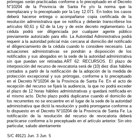
prórrogas serán practicadas conforme a lo preceptuado en el Decreto
N°10204 de la Provincia de Santa Fe y/o la norma que la
reemplazara y lo preceptuado por la Ley 12.071. En todos los casos
deberá hacerse entrega o acompañarse copia certificada de la
resolución administrativa que se notifica y deberán transcribirse los
artículos 60,61 y 62 de la Ley y de este decreto reglamentario. La
cédula podrá ser diligenciada por cualquier agente público
previamente autorizado para ello. La Autoridad Administrativa podrá
requerir a la autoridad policial más cercana al domicilio del notificado
el diligenciamiento de la cédula cuando lo considere necesario. Las
actuaciones administrativas se pondrán a disposición de los
notificados y sus abogados en la sede de la autoridad administrativa
sin que puedan ser retiradas.ART 62: RECURSOS. El plazo de
interposición del recurso de revocatoria será de (10) diez días hábiles
contados a partir de la notificación de la adopción de la medida de
protección excepcional y sus prórrogas, conforme a lo preceptuado
en el Decreto N°10204 de la Provincia de Santa Fe. En el acto de
recepción del recurso se fijará la audiencia, la que no podrá exceder
el plazo de 12 horas hábiles administrativas y quedará notificada en
el mismo acto. Dicho plazo podrá duplicarse cuando el domicilio de
los recurrentes no se encuentre en el lugar de la sede de la autoridad
administrativa que dictó la resolución y podrá prorrogarse conforme a
lo dispuesto en el Decreto N°10204 de la Provincia de Santa Fe. La
notificación de la resolución del recurso de revocatoria deberá
practicarse conforme a lo preceptuado en el artículo anterior. Sin otro
particular, saludo atentamente
S/C 49121 Jun. 3 Jun. 5