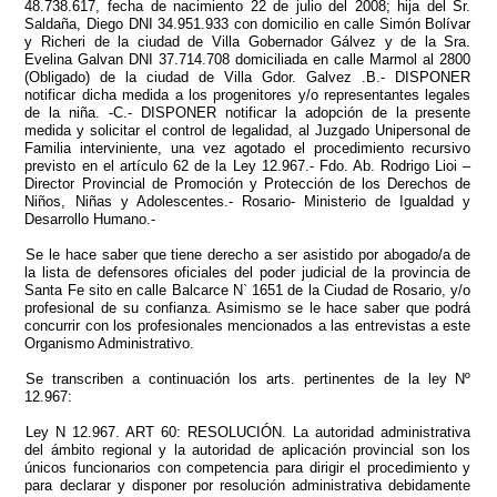
48.738.617, fecha de nacimiento 22 de julio del 2008; hija del Sr.
Saldaña, Diego DNI 34.951.933 con domicilio en calle Simón Bolívar
y Richeri de la ciudad de Villa Gobernador Gálvez y de la Sra.
Evelina Galvan DNI 37.714.708 domiciliada en calle Marmol al 2800
(Obligado) de la ciudad de Villa Gdor. Galvez .B.- DISPONER
notificar dicha medida a los progenitores y/o representantes legales
de la niña. -C.- DISPONER notificar la adopción de la presente
medida y solicitar el control de legalidad, al Juzgado Unipersonal de
Familia interviniente, una vez agotado el procedimiento recursivo
previsto en el artículo 62 de la Ley 12.967.- Fdo. Ab. Rodrigo Lioi –
Director Provincial de Promoción y Protección de los Derechos de
Niños, Niñas y Adolescentes.- Rosario- Ministerio de Igualdad y
Desarrollo Humano.-
Se le hace saber que tiene derecho a ser asistido por abogado/a de
la lista de defensores oficiales del poder judicial de la provincia de
Santa Fe sito en calle Balcarce N` 1651 de la Ciudad de Rosario, y/o
profesional de su confianza. Asimismo se le hace saber que podrá
concurrir con los profesionales mencionados a las entrevistas a este
Organismo Administrativo.
Se transcriben a continuación los arts. pertinentes de la ley Nº
12.967:
Ley N 12.967. ART 60: RESOLUCIÓN. La autoridad administrativa
del ámbito regional y la autoridad de aplicación provincial son los
únicos funcionarios con competencia para dirigir el procedimiento y
para declarar y disponer por resolución administrativa debidamente