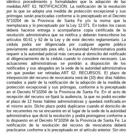
idéntico procedimiento y formalidades que la adopción de las
medidas.ART 61: NOTIFICACIÓN. La notificación de la resolución
por la que se adopta una medida de protección excepcional y sus
prórrogas serán practicadas conforme a lo preceptuado en el Decreto
N°10204 de la Provincia de Santa Fe y/o la norma que la
reemplazara y lo preceptuado por la Ley 12.071. En todos los casos
deberá hacerse entrega o acompañarse copia certificada de la
resolución administrativa que se notifica y deberán transcribirse los
artículos 60,61 y 62 de la Ley y de este decreto reglamentario. La
cédula podrá ser diligenciada por cualquier agente público
previamente autorizado para ello. La Autoridad Administrativa podrá
requerir a la autoridad policial más cercana al domicilio del notificado
el diligenciamiento de la cédula cuando lo considere necesario. Las
actuaciones administrativas se pondrán a disposición de los
notificados y sus abogados en la sede de la autoridad administrativa
sin que puedan ser retiradas.ART 62: RECURSOS. El plazo de
interposición del recurso de revocatoria será de (10) diez días hábiles
contados a partir de la notificación de la adopción de la medida de
protección excepcional y sus prórrogas, conforme a lo preceptuado
en el Decreto N°10204 de la Provincia de Santa Fe. En el acto de
recepción del recurso se fijará la audiencia, la que no podrá exceder
el plazo de 12 horas hábiles administrativas y quedará notificada en
el mismo acto. Dicho plazo podrá duplicarse cuando el domicilio de
los recurrentes no se encuentre en el lugar de la sede de la autoridad
administrativa que dictó la resolución y podrá prorrogarse conforme a
lo dispuesto en el Decreto N°10204 de la Provincia de Santa Fe. La
notificación de la resolución del recurso de revocatoria deberá
practicarse conforme a lo preceptuado en el artículo anterior. Sin otro