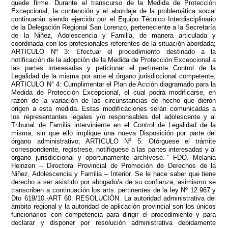
quede firme. Durante el transcurso de la Medida de Protección
Excepcional, la contención y el abordaje de la problemática social
continuarán siendo ejercido por el Equipo Técnico Interdisciplinario
de la Delegación Regional San Lorenzo, perteneciente a la Secretaría
de la Niñez, Adolescencia y Familia, de manera articulada y
coordinada con los profesionales referentes de la situación abordada;
ARTICULO Nº 3: Efectuar el procedimiento destinado a la
notificación de la adopción de la Medida de Protección Excepcional a
las partes interesadas y peticionar el pertinente Control de la
Legalidad de la misma por ante el órgano jurisdiccional competente;
ARTICULO N° 4: Cumplimentar el Plan de Acción diagramado para la
Medida de Protección Excepcional, el cual podrá modificarse, en
razón de la variación de las circunstancias de hecho que dieron
origen a esta medida. Estas modificaciones serán comunicadas a
los representantes legales y/o responsables del adolescente y al
Tribunal de Familia interviniente en el Control de Legalidad de la
misma, sin que ello implique una nueva Disposición por parte del
órgano administrativo; ARTICULO Nº 5: Otórguese el trámite
correspondiente, regístrese, notifíquese a las partes interesadas y al
órgano jurisdiccional y oportunamente archívese.-” FDO. Melania
Heinzen – Directora Provincial de Promoción de Derechos de la
Niñez, Adolescencia y Familia – Interior. Se le hace saber que tiene
derecho a ser asistido por abogado/a de su confianza, asimismo se
transcriben a continuación los arts. pertinentes de la ley Nº 12.967 y
Dto 619/10.-ART 60: RESOLUCIÓN. La autoridad administrativa del
ámbito regional y la autoridad de aplicación provincial son los únicos
funcionarios con competencia para dirigir el procedimiento y para
declarar y disponer por resolución administrativa debidamente