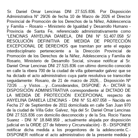
Sr. Daniel Omar Lencinas DNI 27.515.836. Por Disposición
Administrativa N° 29/26 de fecha 10 de Marzo de 2026 el Director
Provincial de Promoción de los Derechos de la Niñez, Adolescencia
y Familia – Rosario – Ministerio de Igualdad y Desarrollo Humano -
Provincia de Santa Fe, referenciado administrativamente como
“LENCINAS ANYELINA DANIELA, DNI DNI N° 51.407.058 S/
RESOLUCIÓN DEFINITIVA DE MEDIDA DE PROTECCIÓN
EXCEPCIONAL DE DERECHOS que tramitan por ante el equipo
interdisciplinario perteneciente a la Dirección Provincial de
Promoción de los Derechos de la Niñez, Adolescencia y Familia de
Rosario, Ministerio de Desarrollo Social, sírvase notificar al Sr.
Daniel Omar Lencinas DNI 27.515.836 con ultimo domicilio conocido
en calle la ribera 700 de la ciudad de villa gobernador galvez que se
ha dictado el acto administrativo cuya parte resolutiva se transcribe
seguidamente: Rosario, de 21 de marzo de 2026,.. Disposición Nº
72/26 ….y Vistos….y…Considerandos, DISPONE: A.- DICTAR la
DISPOSICIÓN ADMINISTRATIVA correspondiente al DICTADO DE
LA MEDIDA DE PROTECCIÓN EXCEPCIONAL respecto de
ANYELINA DANIELA LENCINAS - DNI N° 51.407.058 – Nacida en
Fecha 27 de Septiembre de 2011 domiciliada en calle San Juan 970
de la ciudad de Villa Gdor. Galvez, hija del Sr. Daniel Omar Lencinas
DNI 27.515.836 con domicilio desconocido y de la Sra. Rocio Yaona
Suarez - DNI N° 18.848.959 , actualmente alojada por disposición
judicial en la ORDE (27 de febrero y Circunvalación) - B.- DISPONER
notificar dicha medida a los progenitores de la adolescente.C.-
DISPONER notificar el acto administrativo de la presente medida y