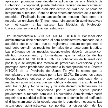
aplicación provincial que decide la aplicación de una Medida de
Protección Excepcional, puede deducirse recurso de revocatoria en
audiencia oral y actuada producida dentro del plazo de 12 horas de
interpuesto el recurso.- Este no tiene efecto suspensivo de la medida
recurrida.- Finalizada la sustanciación del recurso, éste debe ser
resuelto en un plazo de (3) tres horas, sin apelación administrativa y
con notificación a las partes.- Las Medidas de Protección
Excepcional son de aplicación restrictiva.-
Dto: Reglamentario 619/10: ART 60: RESOLUCIÓN. Por resolución
administrativa debe entenderse el acto administrativo emanado de la
autoridad que el artículo que se reglamenta declara competente, el
cual debe cumplir los requisitos formales de un acto administrativo.
Las prórrogas de las medidas excepcionales deberán dictarse con
idéntico procedimiento y formalidades que la adopción de las
medidas.ART 61: NOTIFICACIÓN. La notificación de la resolución
por la que se adopta una medida de protección excepcional y sus
prórrogas serán practicadas conforme a lo preceptuado en el Decreto
N°10204 de la Provincia de Santa Fe y/o la norma que la
reemplazara y lo preceptuado por la Ley 12.071. En todos los casos
deberá hacerse entrega o acompañarse copia certificada de la
resolución administrativa que se notifica y deberán transcribirse los
artículos 60,61 y 62 de la Ley y de este decreto reglamentario. La
cédula podrá ser diligenciada por cualquier agente público
previamente autorizado para ello. La Autoridad Administrativa podrá
requerir a la autoridad policial más cercana al domicilio del notificado
el diligenciamiento de la cédula cuando lo considere necesario. Las
actuaciones administrativas se pondrán a disposición de los