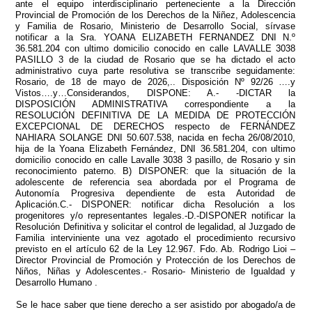
ante el equipo interdisciplinario perteneciente a la Dirección
Provincial de Promoción de los Derechos de la Niñez, Adolescencia
y Familia de Rosario, Ministerio de Desarrollo Social, sírvase
notificar a la Sra. YOANA ELIZABETH FERNANDEZ DNI N.º
36.581.204 con ultimo domicilio conocido en calle LAVALLE 3038
PASILLO 3 de la ciudad de Rosario que se ha dictado el acto
administrativo cuya parte resolutiva se transcribe seguidamente:
Rosario, de 18 de mayo de 2026,.. Disposición Nº 92/26 ….y
Vistos….y…Considerandos, DISPONE: A.- -DICTAR la
DISPOSICIÓN ADMINISTRATIVA correspondiente a la
RESOLUCIÓN DEFINITIVA DE LA MEDIDA DE PROTECCIÓN
EXCEPCIONAL DE DERECHOS respecto de FERNÁNDEZ
NAHIARA SOLANGE DNI 50.607.538, nacida en fecha 26/08/2010,
hija de la Yoana Elizabeth Fernández, DNI 36.581.204, con ultimo
domicilio conocido en calle Lavalle 3038 3 pasillo, de Rosario y sin
reconocimiento paterno. B) DISPONER: que la situación de la
adolescente de referencia sea abordada por el Programa de
Autonomía Progresiva dependiente de esta Autoridad de
Aplicación.C.- DISPONER: notificar dicha Resolución a los
progenitores y/o representantes legales.-D.-DISPONER notificar la
Resolución Definitiva y solicitar el control de legalidad, al Juzgado de
Familia interviniente una vez agotado el procedimiento recursivo
previsto en el artículo 62 de la Ley 12.967. Fdo. Ab. Rodrigo Lioi –
Director Provincial de Promoción y Protección de los Derechos de
Niños, Niñas y Adolescentes.- Rosario- Ministerio de Igualdad y
Desarrollo Humano .
Se le hace saber que tiene derecho a ser asistido por abogado/a de