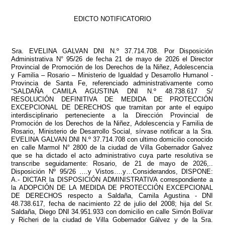
EDICTO NOTIFICATORIO
Sra. EVELINA GALVAN DNI N.º 37.714.708. Por Disposición
Administrativa N° 95/26 de fecha 21 de mayo de 2026 el Director
Provincial de Promoción de los Derechos de la Niñez, Adolescencia
y Familia – Rosario – Ministerio de Igualdad y Desarrollo Humanol -
Provincia de Santa Fe, referenciado administrativamente como
“SALDAÑA CAMILA AGUSTINA DNI N.º 48.738.617 S/
RESOLUCIÓN DEFINITIVA DE MEDIDA DE PROTECCIÓN
EXCEPCIONAL DE DERECHOS que tramitan por ante el equipo
interdisciplinario perteneciente a la Dirección Provincial de
Promoción de los Derechos de la Niñez, Adolescencia y Familia de
Rosario, Ministerio de Desarrollo Social, sírvase notificar a la Sra.
EVELINA GALVAN DNI N.º 37.714.708 con ultimo domicilio conocido
en calle Marmol N° 2800 de la ciudad de Villa Gobernador Galvez
que se ha dictado el acto administrativo cuya parte resolutiva se
transcribe seguidamente: Rosario, de 21 de mayo de 2026,..
Disposición Nº 95/26 ….y Vistos….y…Considerandos, DISPONE:
A.- DICTAR la DISPOSICIÓN ADMINISTRATIVA correspondiente a
la ADOPCIÓN DE LA MEDIDA DE PROTECCIÓN EXCEPCIONAL
DE DERECHOS respecto a Saldaña, Camila Agustina - DNI
48.738.617, fecha de nacimiento 22 de julio del 2008; hija del Sr.
Saldaña, Diego DNI 34.951.933 con domicilio en calle Simón Bolívar
y Richeri de la ciudad de Villa Gobernador Gálvez y de la Sra.