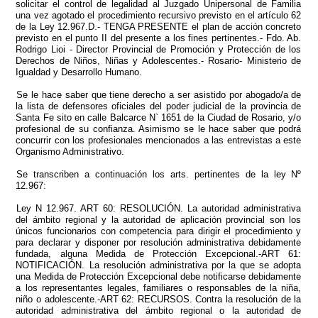
solicitar el control de legalidad al Juzgado Unipersonal de Familia
una vez agotado el procedimiento recursivo previsto en el artículo 62
de la Ley 12.967.D.- TENGA PRESENTE el plan de acción concreto
previsto en el punto II del presente a los fines pertinentes.- Fdo. Ab.
Rodrigo Lioi - Director Provincial de Promoción y Protección de los
Derechos de Niños, Niñas y Adolescentes.- Rosario- Ministerio de
Igualdad y Desarrollo Humano.
Se le hace saber que tiene derecho a ser asistido por abogado/a de
la lista de defensores oficiales del poder judicial de la provincia de
Santa Fe sito en calle Balcarce N` 1651 de la Ciudad de Rosario, y/o
profesional de su confianza. Asimismo se le hace saber que podrá
concurrir con los profesionales mencionados a las entrevistas a este
Organismo Administrativo.
Se transcriben a continuación los arts. pertinentes de la ley Nº
12.967:
Ley N 12.967. ART 60: RESOLUCIÓN. La autoridad administrativa
del ámbito regional y la autoridad de aplicación provincial son los
únicos funcionarios con competencia para dirigir el procedimiento y
para declarar y disponer por resolución administrativa debidamente
fundada, alguna Medida de Protección Excepcional.-ART 61:
NOTIFICACIÓN. La resolución administrativa por la que se adopta
una Medida de Protección Excepcional debe notificarse debidamente
a los representantes legales, familiares o responsables de la niña,
niño o adolescente.-ART 62: RECURSOS. Contra la resolución de la
autoridad administrativa del ámbito regional o la autoridad de