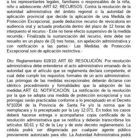
a los representantes legales, familiares o responsables de la niña,
niño o adolescente.-ART 62: RECURSOS. Contra la resolución de la
autoridad administrativa del ámbito regional o la autoridad de
aplicación provincial que decide la aplicación de una Medida de
Protección Excepcional, puede deducirse recurso de revocatoria en
audiencia oral y actuada producida dentro del plazo de 12 horas de
interpuesto el recurso.- Este no tiene efecto suspensivo de la medida
recurrida.- Finalizada la sustanciación del recurso, éste debe ser
resuelto en un plazo de (3) tres horas, sin apelación administrativa y
con notificación a las partes.- Las Medidas de Protección
Excepcional son de aplicación restrictiva.-
Dto: Reglamentario 619/10: ART 60: RESOLUCIÓN. Por resolución
administrativa debe entenderse el acto administrativo emanado de la
autoridad que el artículo que se reglamenta declara competente, el
cual debe cumplir los requisitos formales de un acto administrativo.
Las prórrogas de las medidas excepcionales deberán dictarse con
idéntico procedimiento y formalidades que la adopción de las
medidas.ART 61: NOTIFICACIÓN. La notificación de la resolución
por la que se adopta una medida de protección excepcional y sus
prórrogas serán practicadas conforme a lo preceptuado en el Decreto
N°10204 de la Provincia de Santa Fe y/o la norma que la
reemplazara y lo preceptuado por la Ley 12.071. En todos los casos
deberá hacerse entrega o acompañarse copia certificada de la
resolución administrativa que se notifica y deberán transcribirse los
artículos 60,61 y 62 de la Ley y de este decreto reglamentario. La
cédula podrá ser diligenciada por cualquier agente público
previamente autorizado para ello. La Autoridad Administrativa podrá