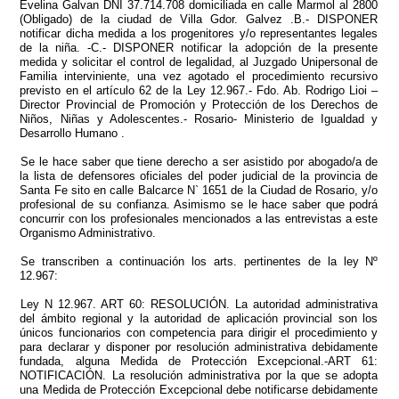
Evelina Galvan DNI 37.714.708 domiciliada en calle Marmol al 2800
(Obligado) de la ciudad de Villa Gdor. Galvez .B.- DISPONER
notificar dicha medida a los progenitores y/o representantes legales
de la niña. -C.- DISPONER notificar la adopción de la presente
medida y solicitar el control de legalidad, al Juzgado Unipersonal de
Familia interviniente, una vez agotado el procedimiento recursivo
previsto en el artículo 62 de la Ley 12.967.- Fdo. Ab. Rodrigo Lioi –
Director Provincial de Promoción y Protección de los Derechos de
Niños, Niñas y Adolescentes.- Rosario- Ministerio de Igualdad y
Desarrollo Humano .
Se le hace saber que tiene derecho a ser asistido por abogado/a de
la lista de defensores oficiales del poder judicial de la provincia de
Santa Fe sito en calle Balcarce N` 1651 de la Ciudad de Rosario, y/o
profesional de su confianza. Asimismo se le hace saber que podrá
concurrir con los profesionales mencionados a las entrevistas a este
Organismo Administrativo.
Se transcriben a continuación los arts. pertinentes de la ley Nº
12.967:
Ley N 12.967. ART 60: RESOLUCIÓN. La autoridad administrativa
del ámbito regional y la autoridad de aplicación provincial son los
únicos funcionarios con competencia para dirigir el procedimiento y
para declarar y disponer por resolución administrativa debidamente
fundada, alguna Medida de Protección Excepcional.-ART 61:
NOTIFICACIÓN. La resolución administrativa por la que se adopta
una Medida de Protección Excepcional debe notificarse debidamente