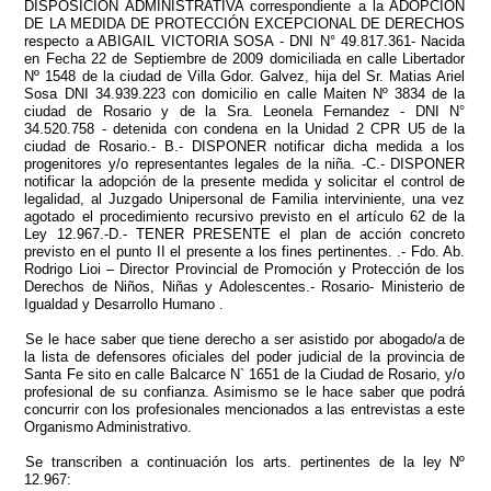
DISPOSICIÓN ADMINISTRATIVA correspondiente a la ADOPCIÓN
DE LA MEDIDA DE PROTECCIÓN EXCEPCIONAL DE DERECHOS
respecto a ABIGAIL VICTORIA SOSA - DNI N° 49.817.361- Nacida
en Fecha 22 de Septiembre de 2009 domiciliada en calle Libertador
Nº 1548 de la ciudad de Villa Gdor. Galvez, hija del Sr. Matias Ariel
Sosa DNI 34.939.223 con domicilio en calle Maiten Nº 3834 de la
ciudad de Rosario y de la Sra. Leonela Fernandez - DNI N°
34.520.758 - detenida con condena en la Unidad 2 CPR U5 de la
ciudad de Rosario.- B.- DISPONER notificar dicha medida a los
progenitores y/o representantes legales de la niña. -C.- DISPONER
notificar la adopción de la presente medida y solicitar el control de
legalidad, al Juzgado Unipersonal de Familia interviniente, una vez
agotado el procedimiento recursivo previsto en el artículo 62 de la
Ley 12.967.-D.- TENER PRESENTE el plan de acción concreto
previsto en el punto II el presente a los fines pertinentes. .- Fdo. Ab.
Rodrigo Lioi – Director Provincial de Promoción y Protección de los
Derechos de Niños, Niñas y Adolescentes.- Rosario- Ministerio de
Igualdad y Desarrollo Humano .
Se le hace saber que tiene derecho a ser asistido por abogado/a de
la lista de defensores oficiales del poder judicial de la provincia de
Santa Fe sito en calle Balcarce N` 1651 de la Ciudad de Rosario, y/o
profesional de su confianza. Asimismo se le hace saber que podrá
concurrir con los profesionales mencionados a las entrevistas a este
Organismo Administrativo.
Se transcriben a continuación los arts. pertinentes de la ley Nº
12.967: