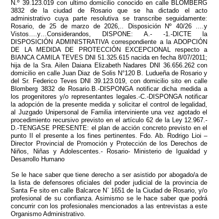
N.º 39.123.019 con ultimo domicilio conocido en calle BLOMBERG
3832 de la ciudad de Rosario que se ha dictado el acto
administrativo cuya parte resolutiva se transcribe seguidamente:
Rosario, de 25 de marzo de 2026,.. Disposición Nº 40/26 ….y
Vistos….y…Considerandos, DISPONE: A.- -1.-DICTE la
DISPOSICIÓN ADMINISTRATIVA correspondiente a la ADOPCIÓN
DE LA MEDIDA DE PROTECCIÓN EXCEPCIONAL respecto a
BIANCA CAMILA TEVES DNI 51.325.615 nacida en fecha 8/07/2011;
hija de la Sra. Ailen Daiana Elizabeth Nadares DNI 36.656.262 con
domicilio en calle Juan Diaz de Solis N°120 B. Ludueña de Rosario y
del Sr. Federico Teves DNI 39.123.019, con domicilio sito en calle
Blomberg 3832 de Rosario.B.-DISPONGA notificar dicha medida a
los progenitores y/o representantes legales.-C.-DISPONGA notificar
la adopción de la presente medida y solicitar el control de legalidad,
al Juzgado Unipersonal de Familia interviniente una vez agotado el
procedimiento recursivo previsto en el artículo 62 de la Ley 12.967.-
D.-TENGASE PRESENTE: el plan de acción concreto previsto en el
punto II el presente a los fines pertinentes. Fdo. Ab. Rodrigo Lioi –
Director Provincial de Promoción y Protección de los Derechos de
Niños, Niñas y Adolescentes.- Rosario- Ministerio de Igualdad y
Desarrollo Humano
Se le hace saber que tiene derecho a ser asistido por abogado/a de
la lista de defensores oficiales del poder judicial de la provincia de
Santa Fe sito en calle Balcarce N` 1651 de la Ciudad de Rosario, y/o
profesional de su confianza. Asimismo se le hace saber que podrá
concurrir con los profesionales mencionados a las entrevistas a este
Organismo Administrativo.