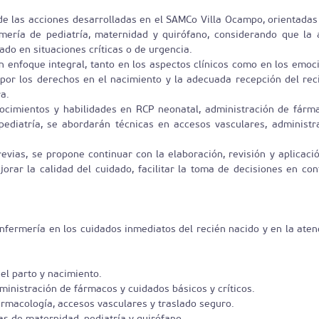
de las acciones desarrolladas en el SAMCo Villa Ocampo, orientadas 
mería de pediatría, maternidad y quirófano, considerando que la a
do en situaciones críticas o de urgencia.
n enfoque integral, tanto en los aspectos clínicos como en los emocio
o por los derechos en el nacimiento y la adecuada recepción del re
a.
nocimientos y habilidades en RCP neonatal, administración de fárma
pediatría, se abordarán técnicas en accesos vasculares, administ
vias, se propone continuar con la elaboración, revisión y aplicaci
ejorar la calidad del cuidado, facilitar la toma de decisiones en co
nfermería en los cuidados inmediatos del recién nacido y en la aten
l parto y nacimiento.
ministración de fármacos y cuidados básicos y críticos.
rmacología, accesos vasculares y traslado seguro.
as de maternidad, pediatría y quirófano.