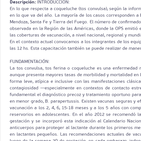
Descripción:
INTRODUCCIÓN:
En lo que respecta a coqueluche (tos convulsa), según la infor
en lo que va del año. La mayoría de los casos corresponden a 
Mendoza, Santa Fe y Tierra del Fuego. El número de confirmado
observada en la Región de las Américas, donde la OPS emitió e
las coberturas de vacunación, a nivel nacional, regional y mun
En el contexto actual convocamos a los integrantes de los equi
las 12 hs. Esta capacitación también se puede realizar de maner
FUNDAMENTACIÓN:
La tos convulsa, tos ferina o coqueluche es una enfermedad r
aunque presenta mayores tasas de morbilidad y mortalidad en 
forma leve, atípica e inclusive con las manifestaciones clási
contagiosidad —especialmente en contextos de contacto estre
fundamental el diagnóstico precoz y tratamiento oportuno para e
en menor grado, B. parapertussis. Existen vacunas seguras y ef
vacunación a los 2, 4, 6, 15-18 meses y a los 5 años con comp
reservorios en adolescentes. En el año 2012 se recomendó la
gestación y se incorporó esta indicación al Calendario Nacio
anticuerpos para proteger al lactante durante los primeros me
en lactantes pequeños. Las recomendaciones actuales de vacun
luego de la semana 20 de gestación, en cada embarazo, inde