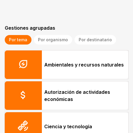
Gestiones agrupadas
Por tema
Por organismo
Por destinatario
energy_savings_leaf
Ambientales y recursos naturales
Autorización de actividades
attach_money
económicas
satellite_alt
Ciencia y tecnología