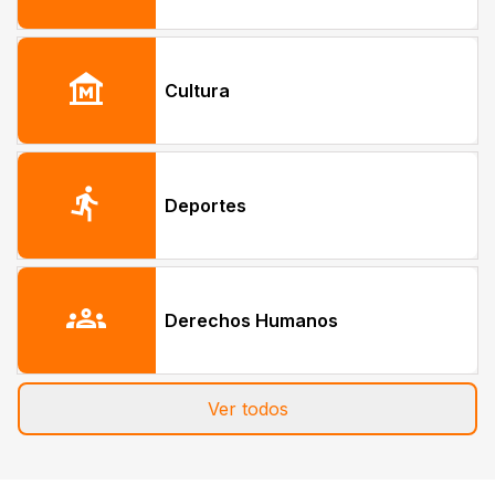
museum
Cultura
directions_run
Deportes
groups
Derechos Humanos
Ver todos