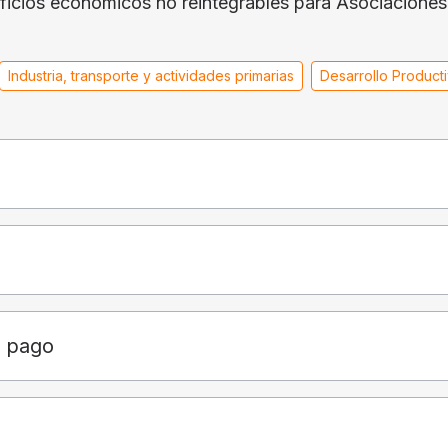
neficios económicos no reintegrables para Asociacione
.
Industria, transporte y actividades primarias
Desarrollo Product
e pago