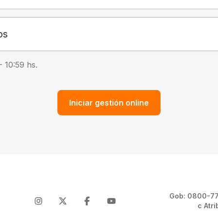
os
- 10:59
hs.
Iniciar gestión online
Gob: 0800-777
c Atr