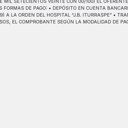
ECE MIL SETECIENTOS VEINTE CON 00/100) EL OFERE
S FORMAS DE PAGO: • DEPÓSITO EN CUENTA BANCARI
) A LA ORDEN DEL HOSPITAL “J.B. ITURRASPE” • TRAN
CASOS, EL COMPROBANTE SEGÚN LA MODALIDAD DE P