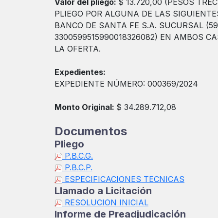
Valor del pliego:
$ 13.720,00 (PESOS TR
PLIEGO POR ALGUNA DE LAS SIGUIENTE
BANCO DE SANTA FE S.A. SUCURSAL (599
3300599515990018326082) EN AMBOS 
LA OFERTA.
Expedientes:
EXPEDIENTE NÚMERO: 000369/2024
Monto Original:
$ 34.289.712,08
Documentos
Pliego
P.B.C.G.
P.B.C.P.
ESPECIFICACIONES TECNICAS
Llamado a Licitación
RESOLUCION INICIAL
Informe de Preadjudicación