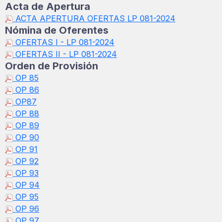
Acta de Apertura
ACTA APERTURA OFERTAS LP 081-2024
Nómina de Oferentes
OFERTAS I - LP 081-2024
OFERTAS II - LP 081-2024
Orden de Provisión
OP 85
OP 86
OP87
OP 88
OP 89
OP 90
OP 91
OP 92
OP 93
OP 94
OP 95
OP 96
OP 97