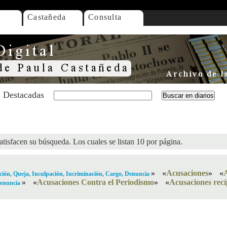
Castañeda
Consulta
Destacadas
atisfacen su búsqueda. Los cuales se listan 10 por página.
»
«
Acusaciones
»
«
ión, Queja, Inculpación, Incriminación, Cargo, Denuncia
»
«
Acusaciones Contra el Periodismo
»
«
Acusaciones recí
Denuncia