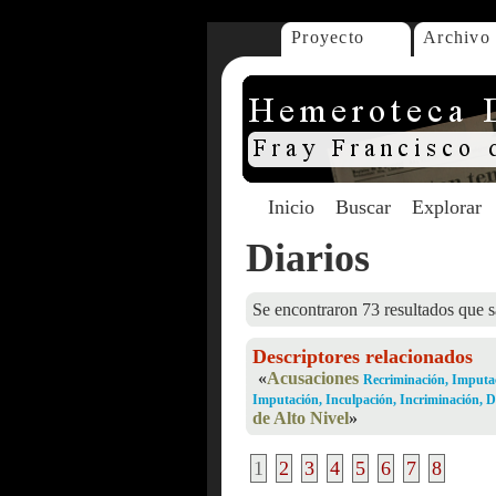
Proyecto
Archivo
Inicio
Buscar
Explorar
Diarios
Se encontraron 73 resultados que s
Descriptores relacionados
«
Acusaciones
Recriminación, Imputac
Imputación, Inculpación, Incriminación, 
de Alto Nivel
»
1
2
3
4
5
6
7
8