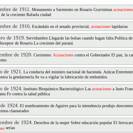
mbre de 1911
.
Monumento a Sarmiento en Rosario Gravisimas
acusaciones
 de la creciente Rafaela ciudad
mbre de 1916
.
Escándalo en el senado provincial,
acusaciones
lapidarias
ro de 1919
.
Servidumbre.Llegarán las bolsas cuando hagan falta.Política de
eceptor de Rosario.La creciente del paraná.
embre de 1920
.
Corrientes:
Acusaciones
contra el Gobernador El pan, la car
ento
o de 1921
.
La conducta del ministro nacional de hacienda. Azúcar.Entretenim
ntra la gendarmería.Se va a vigilar la fabricación de embutidos.
o de 1924
.
Instituto Bioquímico Bacteriológico Las
acusaciones
a Justo Fran
nta Fe contra la salud pública
 de 1924
.
El nombramiento de Aguirre para la intendencia produjo desconten
aminos clausurados
embre de 1924
.
Derechos de la mujer Sobre educación popular El ferrocarr
serias
nes