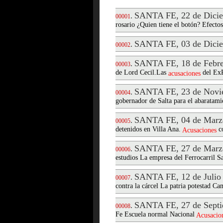
SANTA FE, 22 de Dicie
.
00001
rosario ¿Quien tiene el botón? Efectos
SANTA FE, 03 de Dicie
.
00002
SANTA FE, 18 de Febre
.
00003
de Lord Cecil.Las
del ExR
acusaciones
SANTA FE, 23 de Novi
.
00004
gobernador de Salta para el abaratami
SANTA FE, 04 de Marz
.
00005
detenidos en Villa Ana.
co
Acusaciones
SANTA FE, 27 de Marz
.
00006
estudios La empresa del Ferrocarril Sa
SANTA FE, 12 de Julio
.
00007
contra la cárcel La patria potestad C
SANTA FE, 27 de Septi
.
00008
Fe Escuela normal Nacional
Acusacio