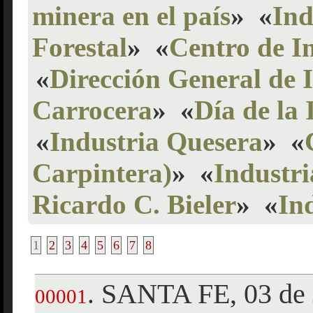
minera en el país
»
«
Ind
Forestal
»
«
Centro de I
«
Dirección General de 
Carrocera
»
«
Día de la
«
Industria Quesera
»
«
Carpintera)
»
«
Industr
Ricardo C. Bieler
»
«
In
1
2
3
4
5
6
7
8
SANTA FE, 03 de 
.
00001