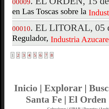
EL ORDEN, 15 de 
.
00009
en Las Toscas sobre la
Indust
EL LITORAL, 05 d
.
00010
Regulador,
Industria
Azucare
1
2
3
4
5
6
7
8
Explorar
Inicio
|
|
Busc
Santa Fe
|
El Orden
Colecciones
|
SIPAR
|
Decretos (Arch