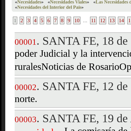
«
Necesidades
»
«
Necesidades Viales
»
«
Las Necesidades 
«
Necesidades del Interior del País
»
1
2
3
4
5
6
7
8
9
10
...
11
12
13
14
1
SANTA FE, 18 de
.
00001
poder Judicial y la interven
ruralesNoticias de RosarioO
SANTA FE, 12 de
.
00002
norte.
SANTA FE, 19 de 
.
00003