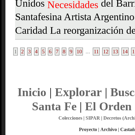
Unidos
del Barr
Necesidades
Santafesina Artista Argentino
Caridad La reorganización del
1
2
3
4
5
6
7
8
9
10
...
11
12
13
14
1
Explorar
Inicio
|
|
Busc
Santa Fe
|
El Orden
Colecciones
|
SIPAR
|
Decretos (Arch
Proyecto
|
Archivo
|
Castañ