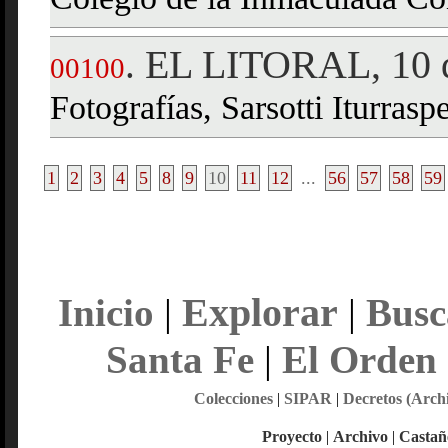
Colegio de la Inmaculada Co
EL LITORAL, 10 d
.
00100
Fotografías, Sarsotti Iturrasp
1
2
3
4
5
8
9
10
11
12
...
56
57
58
59
Explorar
Inicio
|
|
Busc
Santa Fe
|
El Orden
Colecciones
|
SIPAR
|
Decretos (Arch
Proyecto
|
Archivo
|
Castañ