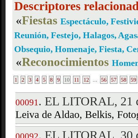
Descriptores relaciona
«
Fiestas
Espectáculo, Festivi
Reunión, Festejo, Halagos, Agas
Obsequio, Homenaje, Fiesta, C
«
Reconocimientos
Homena
1
2
3
4
5
8
9
10
11
12
...
56
57
58
59
EL LITORAL, 21 d
.
00091
Leiva de Aldao, Belkis, Fotog
EL LITORAL, 30 d
.
00092