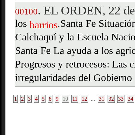
EL ORDEN, 22 de 
.
00100
los
.Santa Fe Situació
barrios
Calchaquí y la Escuela Naci
Santa Fe La ayuda a los agri
Progresos y retrocesos: Las c
irregularidades del Gobierno 
1
2
3
4
5
8
9
10
11
12
...
31
32
33
34