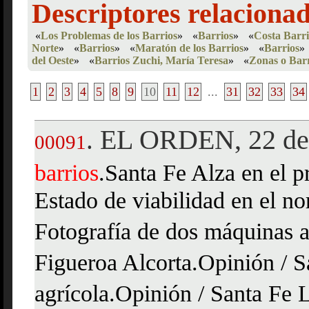
Descriptores relaciona
«
Los Problemas de los Barrios
»
«
Barrios
»
«
Costa Barri
Norte
»
«
Barrios
»
«
Maratón de los Barrios
»
«
Barrios
»
del Oeste
»
«
Barrios Zuchi, María Teresa
»
«
Zonas o Barr
1
2
3
4
5
8
9
10
11
12
...
31
32
33
34
EL ORDEN, 22 de 
.
00091
barrios
.Santa Fe Alza en el p
Estado de viabilidad en el no
Fotografía de dos máquinas a
Figueroa Alcorta.Opinión / S
agrícola.Opinión / Santa Fe 