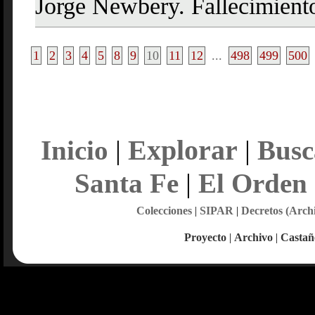
Jorge Newbery. Fallecimient
1
2
3
4
5
8
9
10
11
12
...
498
499
500
Explorar
Inicio
|
|
Busc
Santa Fe
|
El Orden
Colecciones
|
SIPAR
|
Decretos (Arch
Proyecto
|
Archivo
|
Castañ