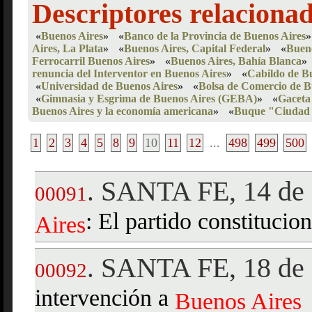
Descriptores relaciona
«
Buenos Aires
»
«
Banco de la Provincia de Buenos Aires
»
Aires, La Plata
»
«
Buenos Aires, Capital Federal
»
«
Bueno
Ferrocarril Buenos Aires
»
«
Buenos Aires, Bahía Blanca
»
renuncia del Interventor en Buenos Aires
»
«
Cabildo de B
«
Universidad de Buenos Aires
»
«
Bolsa de Comercio de B
«
Gimnasia y Esgrima de Buenos Aires (GEBA)
»
«
Gaceta
Buenos Aires y la economía americana
»
«
Buque "Ciudad 
1
2
3
4
5
8
9
10
11
12
...
498
499
500
SANTA FE, 14 de 
.
00091
: El partido constitucion
Aires
SANTA FE, 18 de 
.
00092
intervención a
Buenos
Aires