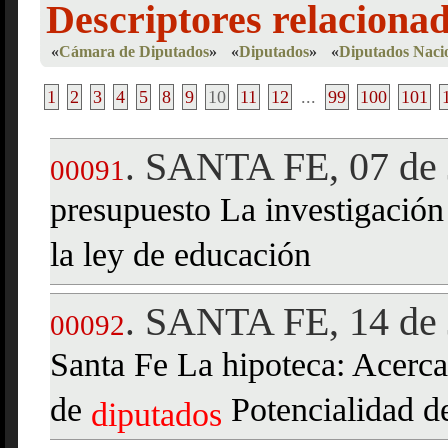
Descriptores relaciona
«
Cámara de Diputados
»
«
Diputados
»
«
Diputados Naci
1
2
3
4
5
8
9
10
11
12
...
99
100
101
SANTA FE, 07 de 
.
00091
presupuesto La investigación 
la ley de educación
SANTA FE, 14 de 
.
00092
Santa Fe La hipoteca: Acerca
de
Potencialidad d
diputados