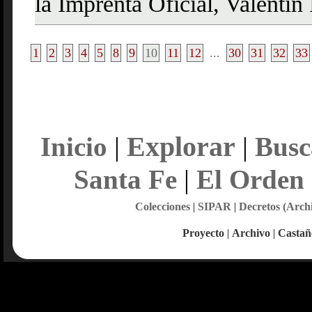
la Imprenta Oficial, Valenti
1
2
3
4
5
8
9
10
11
12
...
30
31
32
33
Explorar
Inicio
|
|
Busc
Santa Fe
|
El Orden
Colecciones
|
SIPAR
|
Decretos (Arch
Proyecto
|
Archivo
|
Castañ