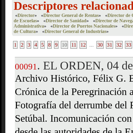
Descriptores relaciona
«
Director
»
«
Director General de Rentas
»
«
Director de 
de Escuelas
»
«
Director de Sanidad
»
«
Director de Naveg
Administrativa
»
«
Director de Puertos Nacionales
»
«
Dire
de Cultura
»
«
Director General de Industrias
»
1
2
3
4
5
8
9
10
11
12
...
30
31
32
33
EL ORDEN, 04 de
.
00091
Archivo Histórico, Félix G. B
Crónica de la Peregrinación 
Fotografía del derrumbe del 
Setúbal. Incomunicación con 
desde las autoridades de la 