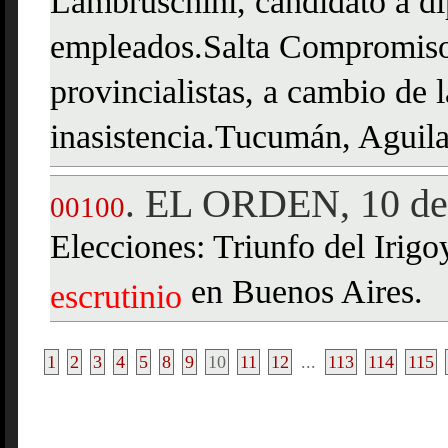
Lambruschini, candidato a di
empleados.Salta Compromiso
provincialistas, a cambio de 
inasistencia.Tucumán, Aguil
EL ORDEN, 10 de 
.
00100
Elecciones: Triunfo del Irig
en Buenos Aires.
escrutinio
1
2
3
4
5
8
9
10
11
12
...
113
114
115