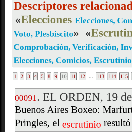
Descriptores relaciona
«
Elecciones
Elecciones, Com
»
«
Escruti
Voto, Plesbiscito
Comprobación, Verificación, Inv
Elecciones, Comicios, Escrutinio
1
2
3
4
5
8
9
10
11
12
...
113
114
115
EL ORDEN, 19 de
.
00091
Buenos Aires Boxeo: Marfurt
Pringles, el
resultó 
escrutinio