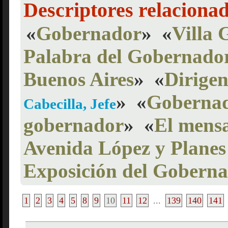
Descriptores relaciona
«
Gobernador
»
«
Villa 
Palabra del Gobernado
Buenos Aires
»
«
Dirigen
»
«
Gobernad
Cabecilla, Jefe
gobernador
»
«
El mensa
Avenida López y Planes
Exposición del Gobern
1
2
3
4
5
8
9
10
11
12
...
139
140
141