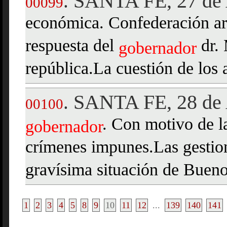
SANTA FE, 27 de 
.
00099
económica. Confederación arg
respuesta del
dr. 
gobernador
república.La cuestión de los 
SANTA FE, 28 de 
.
00100
. Con motivo de l
gobernador
crímenes impunes.Las gestion
gravísima situación de Bueno
1
2
3
4
5
8
9
10
11
12
...
139
140
141