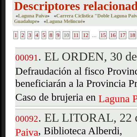
Descriptores relaciona
«
Laguna Paiva
»
«
Carrera Ciclística "Doble Laguna Pai
Guadalupe
»
«
Laguna Melincué
»
1
2
3
4
5
8
9
10
11
12
...
15
16
17
18
EL ORDEN, 30 de 
.
00091
Defraudación al fisco Provin
beneficiarán a la Provincia P
Caso de brujeria en
Laguna
P
EL LITORAL, 22 d
.
00092
, Biblioteca Alberdi,
Paiva