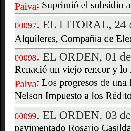
: Suprimió el subsidio a
Paiva
EL LITORAL, 24 d
.
00097
Alquileres, Compañía de Ele
EL ORDEN, 01 de 
.
00098
Renació un viejo rencor y l
: Los progresos de una I
Paiva
Nelson Impuesto a los Rédit
EL ORDEN, 03 de 
.
00099
pavimentado Rosario Casild