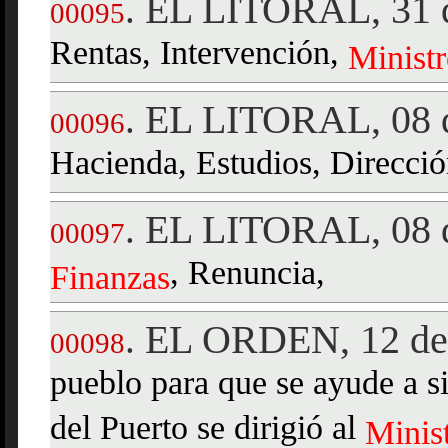
EL LITORAL, 31 d
.
00095
Rentas, Intervención,
Minist
EL LITORAL, 08 d
.
00096
Hacienda, Estudios, Direcció
EL LITORAL, 08 d
.
00097
, Renuncia,
Finanzas
EL ORDEN, 12 de 
.
00098
pueblo para que se ayude a 
del Puerto se dirigió al
Minis