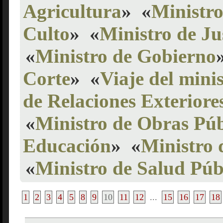
Agricultura
»
«
Ministro
Culto
»
«
Ministro de Ju
«
Ministro de Gobierno
Corte
»
«
Viaje del mini
de Relaciones Exteriore
«
Ministro de Obras Púb
Educación
»
«
Ministro 
«
Ministro de Salud Púb
1
2
3
4
5
8
9
10
11
12
...
15
16
17
18