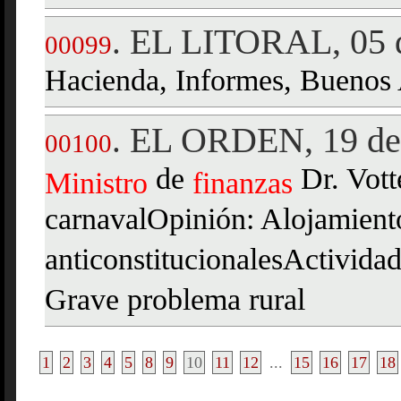
EL LITORAL, 05 d
.
00099
Hacienda, Informes, Buenos 
EL ORDEN, 19 de 
.
00100
de
Dr. Vott
Ministro
finanzas
carnavalOpinión: Alojamiento
anticonstitucionalesActivida
Grave problema rural
1
2
3
4
5
8
9
10
11
12
...
15
16
17
18