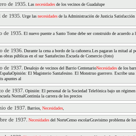
ro de 1935
.
Las
necesidades
de los vecinos de Guadalupe
 de 1935
.
Urge las
necesidades
de la Administración de Justicia Satisfacción 
 de 1935
.
El nuevo puente a Santo Tome debe ser construido de acuerdo a 
o de 1936
.
Durante la cena a bordo de la cañonera.Les pagaran la mitad al p
as obras públicas en el sur Santafecino.Escuela de Comercio (foto)
o de 1937
.
Desalojo de vecinos del Barrio Centenario
Necesidades
de los barr
 EspañaOpinión: El Magisterio Santafesino. El Monstruo guerrero. Escribe una 
is apuntes al
o de 1937
.
Opinión: El personal de la Sociedad Telefónica bajo un régimen
scuela NormalContinúa la carrera de los precios
io de 1937
.
Barrios,
Necesidades
,
bre de 1937
.
Necesidades
del NorteCenso escolarGravisimo problema de los