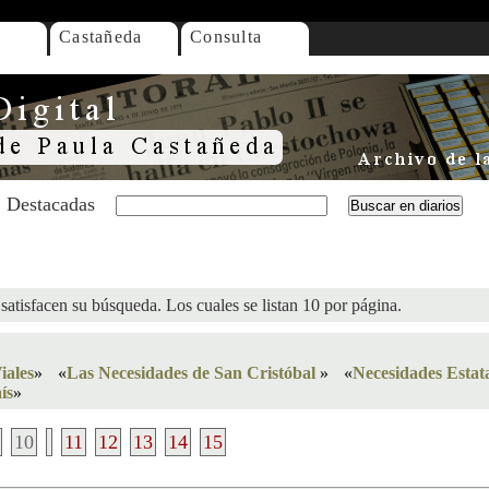
Castañeda
Consulta
Destacadas
satisfacen su búsqueda. Los cuales se listan 10 por página.
iales
»
«
Las Necesidades de San Cristóbal
»
«
Necesidades Estata
ís
»
10
11
12
13
14
15