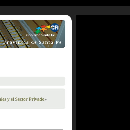
les y el Sector Privado
»