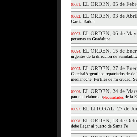
EL ORDEN, 05 de Febre
.
00091
EL ORDEN, 03 de Abril
.
00092
Garcia Bañon
EL ORDEN, 06 de Mayo
.
00093
personas en Guadalupe
EL ORDEN, 15 de Ener
.
00094
urgentes de la dirección de Sanidad.L
EL ORDEN, 27 de Ener
.
00095
CatedralArgentinos repatriados desde
medianoche. Perfiles de mi ciudad. Se
EL ORDEN, 24 de Marz
.
00096
pan mal elaborado
de la E
Necesidades
EL LITORAL, 27 de Jun
.
00097
EL ORDEN, 13 de Octu
.
00098
debe llegar al puerto de Santa Fe