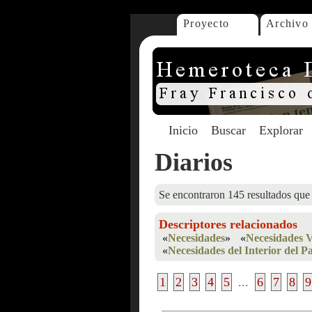
Proyecto
Archivo
Inicio
Buscar
Explorar
Diarios
Se encontraron 145 resultados que 
Descriptores relacionados
«
Necesidades
»
«
Necesidades V
«
Necesidades del Interior del Pa
1
2
3
4
5
...
6
7
8
9