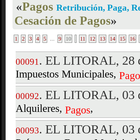
«
Pagos
Retribución, Paga, R
Cesación de Pagos
»
1
2
3
4
5
...
9
10
11
12
13
14
15
16
EL LITORAL, 28 d
.
00091
Impuestos Municipales,
Pago
EL LITORAL, 03 d
.
00092
Alquileres,
,
Pagos
EL LITORAL, 03 d
.
00093