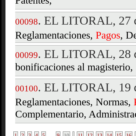
Patentes,
EL LITORAL, 27 
.
00098
Reglamentaciones,
Pagos
, D
EL LITORAL, 28 d
.
00099
bonificaciones al magisterio,
EL LITORAL, 19 d
.
00100
Reglamentaciones, Normas,
Complementario, Administrac
1
2
3
4
5
...
9
10
11
12
13
14
15
16