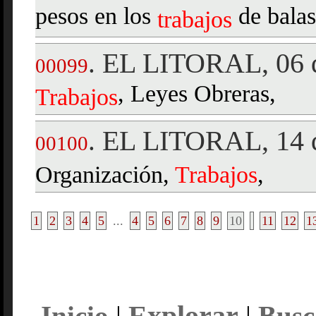
pesos en los
de balast
trabajos
EL LITORAL, 06 d
.
00099
, Leyes Obreras,
Trabajos
EL LITORAL, 14 d
.
00100
Organización,
Trabajos
,
1
2
3
4
5
...
4
5
6
7
8
9
10
11
12
1
Explorar
Inicio
|
|
Busc