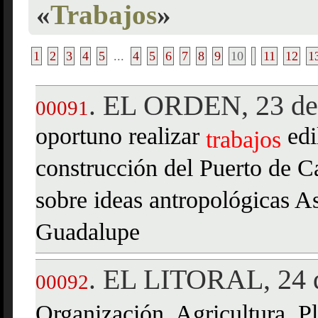
«
Trabajos
»
1
2
3
4
5
...
4
5
6
7
8
9
10
11
12
1
EL ORDEN, 23 de 
.
00091
oportuno realizar
edi
trabajos
construcción del Puerto de C
sobre ideas antropológicas A
Guadalupe
EL LITORAL, 24 d
.
00092
Organización, Agricultura, P