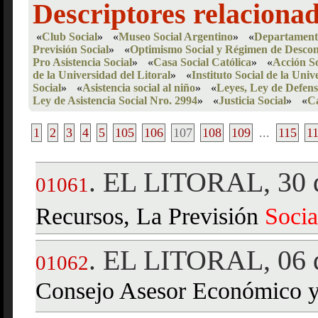
Descriptores relaciona
«
Club Social
»
«
Museo Social Argentino
»
«
Departamento
Previsión Social
»
«
Optimismo Social y Régimen de Descon
Pro Asistencia Social
»
«
Casa Social Católica
»
«
Acción So
de la Universidad del Litoral
»
«
Instituto Social de la Univ
Social
»
«
Asistencia social al niño
»
«
Leyes, Ley de Defens
Ley de Asistencia Social Nro. 2994
»
«
Justicia Social
»
«
Ca
1
2
3
4
5
105
106
107
108
109
...
115
1
EL LITORAL, 30 d
.
01061
Recursos, La Previsión
Socia
EL LITORAL, 06 d
.
01062
Consejo Asesor Económico 