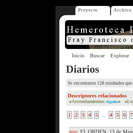
Proyecto
Archivo
Inicio
Buscar
Explorar
Diarios
Se encontraron 128 resultados que 
Descriptores relacionados
«
Arrendamientos
»
«
Le
Alquiler
1
2
3
4
5
...
4
5
6
7
EL ORDEN, 13 de Mayo
.
00101