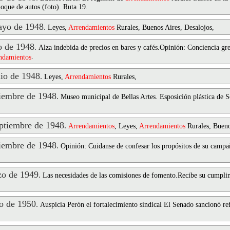
oque de autos (foto). Ruta 19.
yo de 1948
.
Leyes,
Arrendamientos
Rurales, Buenos Aires, Desalojos,
 de 1948
.
Alza indebida de precios en bares y cafés.Opinión: Conciencia g
.
ndamientos
io de 1948
.
Leyes,
Arrendamientos
Rurales,
embre de 1948
.
Museo municipal de Bellas Artes. Esposición plástica de S
tiembre de 1948
.
Arrendamientos
, Leyes,
Arrendamientos
Rurales, Bueno
embre de 1948
.
Opinión: Cuidanse de confesar los propósitos de su campa
o de 1949
.
Las necesidades de las comisiones de fomento.Recibe su cumplimi
 de 1950
.
Auspicia Perón el fortalecimiento sindical El Senado sancionó re