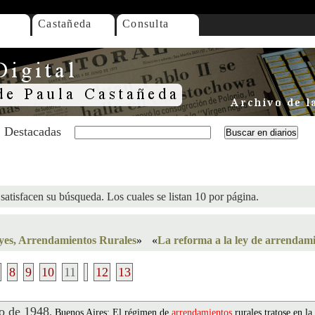
Castañeda
Consulta
Destacadas
satisfacen su búsqueda. Los cuales se listan 10 por página.
yes, Arrendamientos Rurales
»
«
La reforma a la ley de arrendam
8
9
10
11
12
13
 de 1948
.
Buenos Aires: El régimen de
arrendamientos
rurales tratose en la