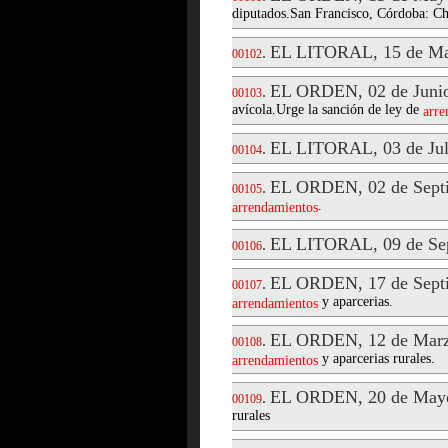
diputados.San Francisco, Córdoba: Ch
EL LITORAL, 15 de Ma
.
00102
EL ORDEN, 02 de Junio
.
00103
avícola.Urge la sanción de ley de
arre
EL LITORAL, 03 de Jul
.
00104
EL ORDEN, 02 de Septi
.
00105
.
arrendamientos
EL LITORAL, 09 de Sep
.
00106
EL ORDEN, 17 de Septi
.
00107
y aparcerias.
arrendamientos
EL ORDEN, 12 de Marz
.
00108
y aparcerias rurales.
arrendamientos
EL ORDEN, 20 de Mayo
.
00109
rurales