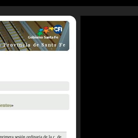
ientos
»
 primera sesión ordinaria de la c. de