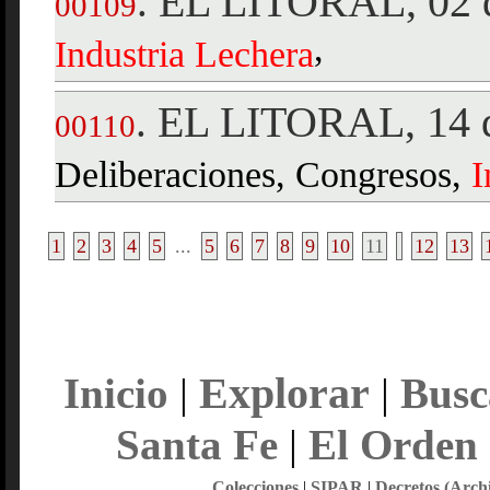
EL LITORAL, 02 d
.
00109
,
Industria
Lechera
EL LITORAL, 14 d
.
00110
Deliberaciones, Congresos,
I
1
2
3
4
5
...
5
6
7
8
9
10
11
12
13
Explorar
Inicio
|
|
Busc
Santa Fe
|
El Orden
Colecciones
|
SIPAR
|
Decretos (Arch