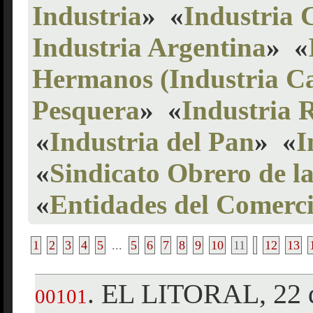
Industria
»
«
Industria 
Industria Argentina
»
«
Hermanos (Industria Ca
Pesquera
»
«
Industria R
«
Industria del Pan
»
«
I
«
Sindicato Obrero de la
«
Entidades del Comerci
1
2
3
4
5
...
5
6
7
8
9
10
11
12
13
EL LITORAL, 22 d
.
00101