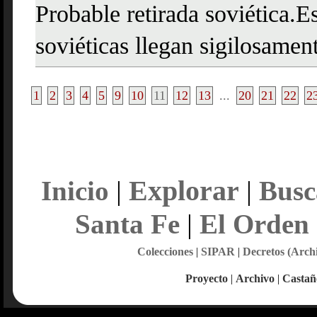
Probable retirada soviética.
soviéticas llegan sigilosament
1
2
3
4
5
9
10
11
12
13
...
20
21
22
2
Explorar
Inicio
|
|
Busc
Santa Fe
|
El Orden
Colecciones
|
SIPAR
|
Decretos (Arch
Proyecto
|
Archivo
|
Castañ