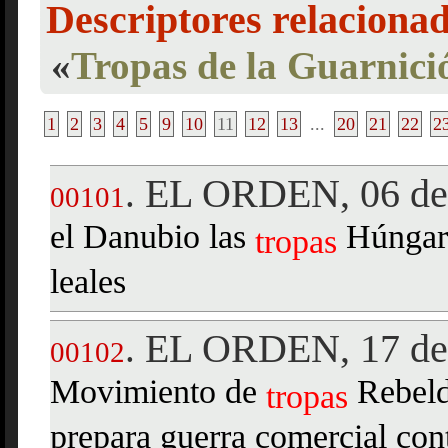
Descriptores relaciona
«
Tropas de la Guarnici
1
2
3
4
5
9
10
11
12
13
...
20
21
22
2
EL ORDEN, 06 de
.
00101
el Danubio las
Húngara
tropas
leales
EL ORDEN, 17 de 
.
00102
Movimiento de
Rebeld
tropas
prepara guerra comercial contr