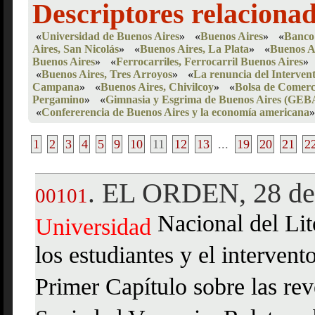
Descriptores relaciona
«
Universidad de Buenos Aires
»
«
Buenos Aires
»
«
Banco 
Aires, San Nicolás
»
«
Buenos Aires, La Plata
»
«
Buenos Ai
Buenos Aires
»
«
Ferrocarriles, Ferrocarril Buenos Aires
»
«
Buenos Aires, Tres Arroyos
»
«
La renuncia del Interven
Campana
»
«
Buenos Aires, Chivilcoy
»
«
Bolsa de Comerc
Pergamino
»
«
Gimnasia y Esgrima de Buenos Aires (GEB
«
Confererencia de Buenos Aires y la economía americana
»
1
2
3
4
5
9
10
11
12
13
...
19
20
21
2
EL ORDEN, 28 de
.
00101
Nacional del Lit
Universidad
los estudiantes y el interven
Primer Capítulo sobre las rev