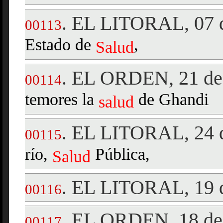
EL LITORAL, 07 d
.
00113
Estado de
,
Salud
EL ORDEN, 21 de 
.
00114
temores la
de Ghandi
salud
EL LITORAL, 24 d
.
00115
río,
Pública,
Salud
EL LITORAL, 19 d
.
00116
EL ORDEN, 18 de
.
00117