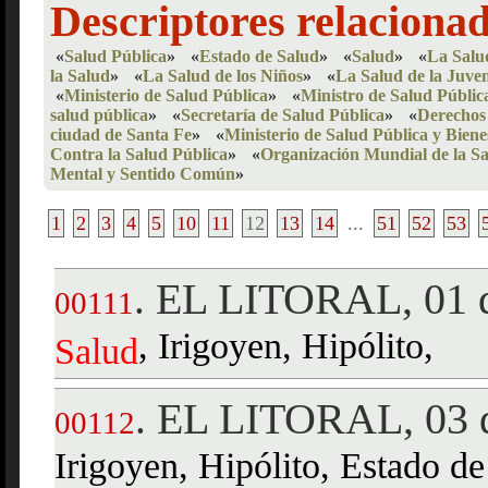
Descriptores relaciona
«
Salud Pública
»
«
Estado de Salud
»
«
Salud
»
«
La Salud
la Salud
»
«
La Salud de los Niños
»
«
La Salud de la Juve
«
Ministerio de Salud Pública
»
«
Ministro de Salud Públic
salud pública
»
«
Secretaría de Salud Pública
»
«
Derechos 
ciudad de Santa Fe
»
«
Ministerio de Salud Pública y Biene
Contra la Salud Pública
»
«
Organización Mundial de la S
Mental y Sentido Común
»
1
2
3
4
5
10
11
12
13
14
...
51
52
53
EL LITORAL, 01 d
.
00111
, Irigoyen, Hipólito,
Salud
EL LITORAL, 03 d
.
00112
Irigoyen, Hipólito, Estado d