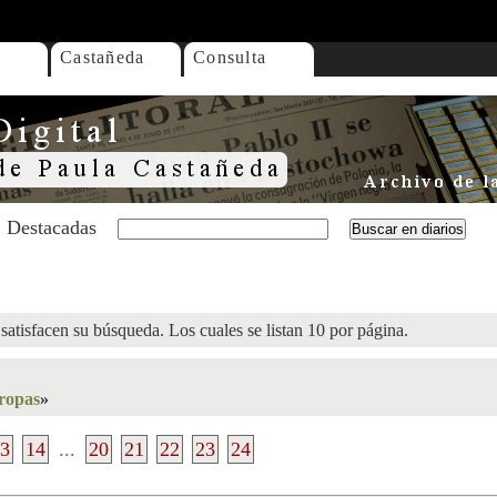
Castañeda
Consulta
Destacadas
satisfacen su búsqueda. Los cuales se listan 10 por página.
ropas
»
3
14
...
20
21
22
23
24