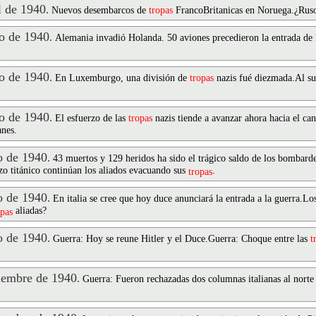
 de 1940
.
Nuevos desembarcos de
tropas
FrancoBritanicas en Noruega.¿Rus
 de 1940
.
Alemania invadió Holanda. 50 aviones precedieron la entrada de
 de 1940
.
En Luxemburgo, una división de
tropas
nazis fué diezmada.Al su
 de 1940
.
El esfuerzo de las
tropas
nazis tiende a avanzar ahora hacia el ca
anes.
 de 1940
.
43 muertos y 129 heridos ha sido el trágico saldo de los bombard
zo titánico continúan los aliados evacuando sus
.
tropas
 de 1940
.
En italia se cree que hoy duce anunciará la entrada a la guerra.Lo
aliadas?
opas
 de 1940
.
Guerra: Hoy se reune Hitler y el Duce.Guerra: Choque entre las
t
embre de 1940
.
Guerra: Fueron rechazadas dos columnas italianas al norte