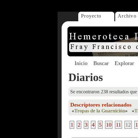
...
Proyecto
Archivo
Inicio
Buscar
Explorar
Diarios
Se encontraron 238 resultados que 
Descriptores relacionados
«
Tropas de la Guarnición
»
«
T
1
2
3
4
5
10
11
12
1