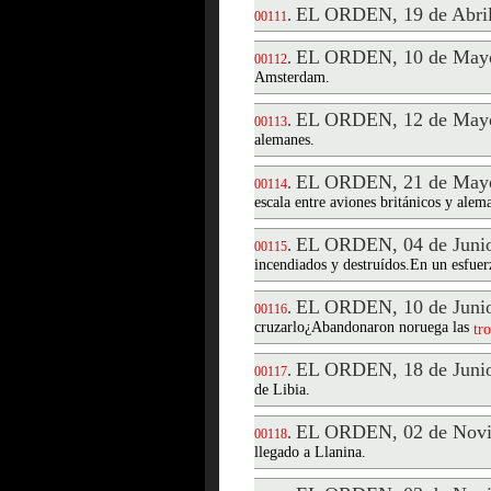
EL ORDEN, 19 de Abril
.
00111
EL ORDEN, 10 de Mayo
.
00112
Amsterdam.
EL ORDEN, 12 de Mayo
.
00113
alemanes.
EL ORDEN, 21 de Mayo
.
00114
escala entre aviones británicos y alem
EL ORDEN, 04 de Junio
.
00115
incendiados y destruídos.En un esfuer
EL ORDEN, 10 de Junio
.
00116
cruzarlo¿Abandonaron noruega las
tr
EL ORDEN, 18 de Junio
.
00117
de Libia.
EL ORDEN, 02 de Novi
.
00118
llegado a Llanina.