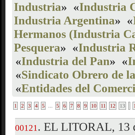
Industria
»
«
Industria 
Industria Argentina
»
«
Hermanos (Industria Ca
Pesquera
»
«
Industria R
«
Industria del Pan
»
«
I
«
Sindicato Obrero de la
«
Entidades del Comerci
1
2
3
4
5
...
5
6
7
8
9
10
11
12
13
EL LITORAL, 13 
.
00121