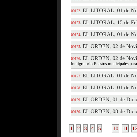
EL LITORAL, 01 de No
.
00122
EL LITORAL, 15 de Feb
.
00123
EL LITORAL, 01 de No
.
00124
EL ORDEN, 02 de Novi
.
00125
EL ORDEN, 02 de Novi
.
00126
inmigratorio.Puestos municipales para 
EL LITORAL, 01 de No
.
00127
EL LITORAL, 01 de No
.
00128
EL ORDEN, 01 de Dici
.
00129
EL ORDEN, 08 de Dici
.
00130
1
2
3
4
5
...
10
11
1