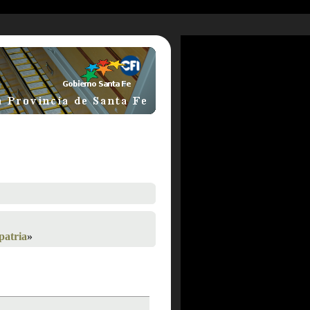
patria
»