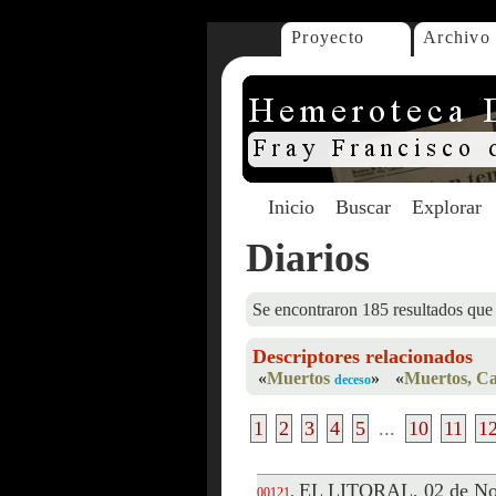
Proyecto
Archivo
Inicio
Buscar
Explorar
Diarios
Se encontraron 185 resultados que 
Descriptores relacionados
«
Muertos
»
«
Muertos, Ca
deceso
1
2
3
4
5
...
10
11
1
EL LITORAL, 02 de No
.
00121