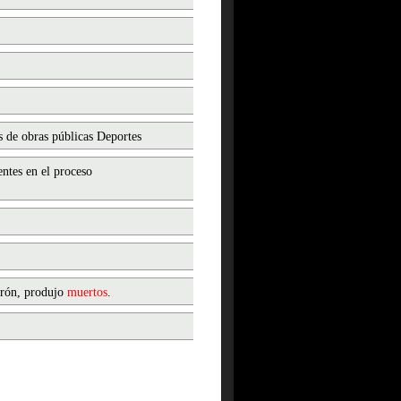
s de obras públicas Deportes
entes en el proceso
erón, produjo
muertos
.