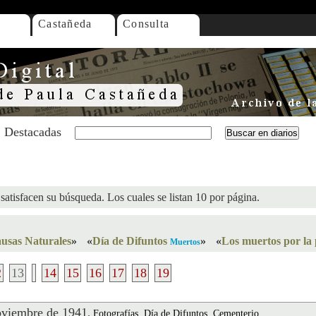
Castañeda
Consulta
Destacadas
satisfacen su búsqueda. Los cuales se listan 10 por página.
usas Naturales
»
«
Día de Difuntos
»
«
Los muertos por la 
Muertos
2
13
14
15
16
17
18
19
viembre de 1941
.
Fotografías, Día de Difuntos, Cementerio,