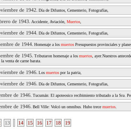
viembre de 1942
.
Día de Difuntos, Cementerio, Fotografías,
rero de 1943
.
Accidente, Aviación,
Muertos
,
viembre de 1944
.
Día de Difuntos, Cementerio, Fotografías,
embre de 1944
.
Homenaje a los
muertos
Presupuestos provinciales y plane
embre de 1945
.
Tributaron homenaje a los
muertos
, ayer.Nuestros anteced
la venta de carne barata.
viembre de 1946
.
Los
muertos
por la patria,
viembre de 1946
.
Día de Difuntos, Cementerio, Fotografías,
embre de 1946
.
Tucumán: El apoteosico recibimiento tributado a la Sra. P
embre de 1946
.
Bell Ville: Volcó un omnibus. Hubo trece
muertos
.
2
13
14
15
16
17
18
19