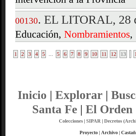
intervención a la Provincia
EL LITORAL, 28 d
.
00130
Educación,
Nombramientos
,
1
2
3
4
5
...
5
6
7
8
9
10
11
12
13
Explorar
Inicio
|
|
Busc
Santa Fe
|
El Orden
Colecciones
|
SIPAR
|
Decretos (Arch
Proyecto
|
Archivo
|
Castañ