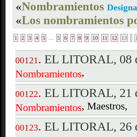
«
Nombramientos
Designa
«
Los nombramientos po
1
2
3
4
5
...
5
6
7
8
9
10
11
12
13
EL LITORAL, 08 d
.
00121
,
Nombramientos
EL LITORAL, 21 d
.
00122
, Maestros,
Nombramientos
EL LITORAL, 26 d
.
00123