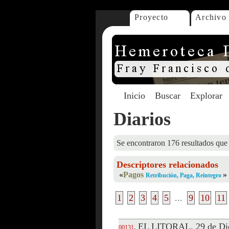
Proyecto
Archivo
Inicio
Buscar
Explorar
Diarios
Se encontraron 176 resultados que 
Descriptores relacionados
«
Pagos
»
Retribución, Paga, Reintegro
1
2
3
4
5
...
9
10
11
EL LITORAL, 29 de Di
.
00131