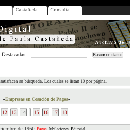
Castañeda
Consulta
Destacadas
satisfacen su búsqueda. Los cuales se listan 10 por página.
«
Empresas en Cesación de Pagos
»
12
13
14
15
16
17
18
ciembre de 1960
.
Pagos
, Jubilaciones, Editorial,