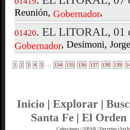
01419
Reunión,
,
Gobernador
EL LITORAL, 01 d
.
01420
, Desimoni, Jorge
Gobernador
1
2
3
4
5
...
134
135
136
137
138
139
1
Explorar
Inicio
|
|
Busc
Santa Fe
|
El Orden
Colecciones
|
SIPAR
|
Decretos (Arch