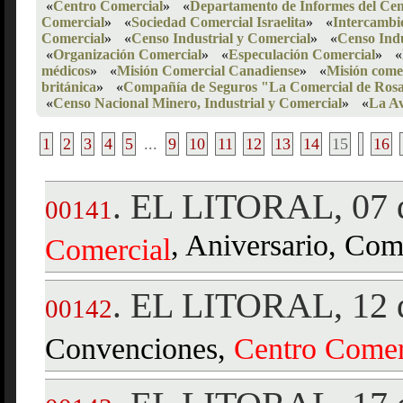
«
Centro Comercial
»
«
Departamento de Informes del Cen
Comercial
»
«
Sociedad Comercial Israelita
»
«
Intercambi
Comercial
»
«
Censo Industrial y Comercial
»
«
Censo Indu
«
Organización Comercial
»
«
Especulación Comercial
»
«
médicos
»
«
Misión Comercial Canadiense
»
«
Misión come
británica
»
«
Compañía de Seguros "La Comercial de Rosa
«
Censo Nacional Minero, Industrial y Comercial
»
«
La Av
1
2
3
4
5
...
9
10
11
12
13
14
15
16
EL LITORAL, 07 d
.
00141
, Aniversario, Com
Comercial
EL LITORAL, 12 
.
00142
Convenciones,
Centro
Comer