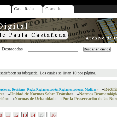
Castañeda
Consulta
Destacadas
satisfacen su búsqueda. Los cuales se listan 10 por página.
»
«
Rectif
oluciones, Decisiones, Regla, Reglamentación, Reglamentaciones, Medidas
es
»
«
Unidad de Normas Sobre Tránsito
»
«
Normas Bromatológic
sión
»
«
Normas de Urbanidad
»
«
Por la Preservación de las Nor
0
11
12
13
14
15
16