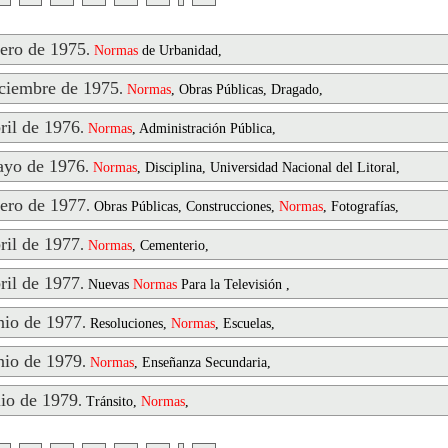
ero de 1975
.
Normas
de Urbanidad,
ciembre de 1975
.
Normas
, Obras Públicas, Dragado,
il de 1976
.
Normas
, Administración Pública,
yo de 1976
.
Normas
, Disciplina, Universidad Nacional del Litoral,
ero de 1977
.
Obras Públicas, Construcciones,
Normas
, Fotografías,
il de 1977
.
Normas
, Cementerio,
il de 1977
.
Nuevas
Normas
Para la Televisión ,
io de 1977
.
Resoluciones,
Normas
, Escuelas,
io de 1979
.
Normas
, Enseñanza Secundaria,
io de 1979
.
Tránsito,
Normas
,