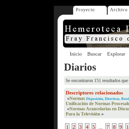
Proyecto
Archivo
Inicio
Buscar
Explorar
Diarios
Se encontraron 151 resultados que 
Descriptores relacionados
«
Normas
Disposición, Directivas, Res
Unificación de Normas Procesal
«
Normas Arancelarias en Discu
Para la Televisión
»
1
2
3
4
5
...
7
8
9
1