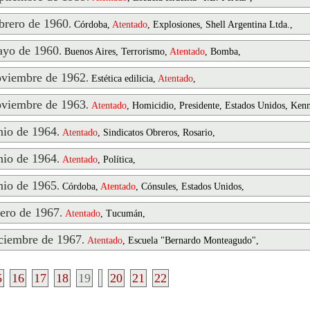
rero de 1960
.
Córdoba,
Atentado
, Explosiones, Shell Argentina Ltda.,
yo de 1960
.
Buenos Aires, Terrorismo,
Atentado
, Bomba,
viembre de 1962
.
Estética edilicia,
Atentado
,
viembre de 1963
.
Atentado
, Homicidio, Presidente, Estados Unidos, Kenn
io de 1964
.
Atentado
, Sindicatos Obreros, Rosario,
io de 1964
.
Atentado
, Política,
io de 1965
.
Córdoba,
Atentado
, Cónsules, Estados Unidos,
ero de 1967
.
Atentado
, Tucumán,
iembre de 1967
.
Atentado
, Escuela "Bernardo Monteagudo",
5
16
17
18
19
20
21
22