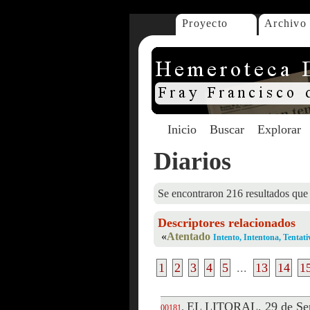
Proyecto
Archivo
Inicio
Buscar
Explorar
Diarios
Se encontraron 216 resultados que 
Descriptores relacionados
«
Atentado
Intento, Intentona, Tentati
1
2
3
4
5
...
13
14
1
EL LITORAL, 29 de Sep
.
00181