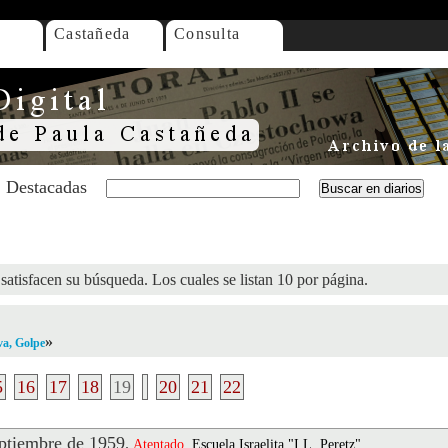
Castañeda
Consulta
Destacadas
satisfacen su búsqueda. Los cuales se listan 10 por página.
»
va, Golpe
5
16
17
18
19
20
21
22
tiembre de 1959
.
Atentado
, Escuela Israelita "I.L. Peretz",