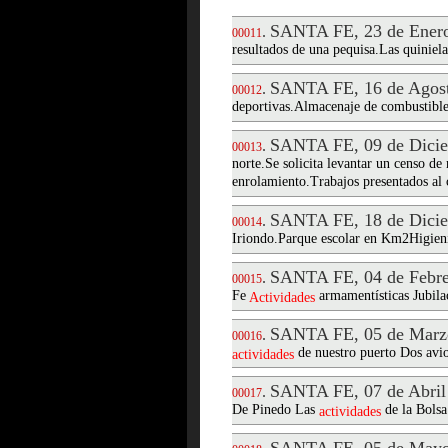
SANTA FE, 23 de Enero
.
00011
resultados de una pequisa.Las quiniela
SANTA FE, 16 de Agost
.
00012
deportivas.Almacenaje de combustible
SANTA FE, 09 de Dicie
.
00013
norte.Se solicita levantar un censo de
enrolamiento.Trabajos presentados al
SANTA FE, 18 de Dicie
.
00014
Iriondo.Parque escolar en Km2Higieni
SANTA FE, 04 de Febre
.
00015
Fe
armamentísticas Jubila
Actividades
SANTA FE, 05 de Marz
.
00016
de nuestro puerto Dos avi
actividades
SANTA FE, 07 de Abril
.
00017
De Pinedo Las
de la Bolsa
actividades