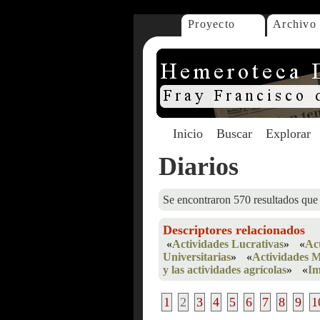
Proyecto
Archivo
Inicio
Buscar
Explorar
Diarios
Se encontraron 570 resultados que 
Descriptores relacionados
«
Actividades Lucrativas
»
«
Ac
Universitarias
»
«
Actividades 
y las actividades agrícolas
»
«
Im
1
2
3
4
5
6
7
8
9
1