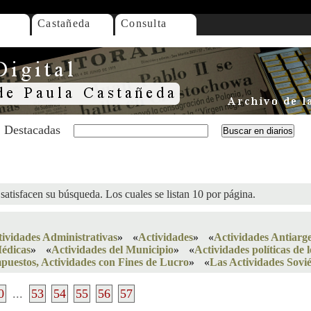
Castañeda
Consulta
Destacadas
satisfacen su búsqueda. Los cuales se listan 10 por página.
tividades Administrativas
»
«
Actividades
»
«
Actividades Antiarg
Médicas
»
«
Actividades del Municipio
»
«
Actividades políticas de 
puestos, Actividades con Fines de Lucro
»
«
Las Actividades Sovié
0
...
53
54
55
56
57