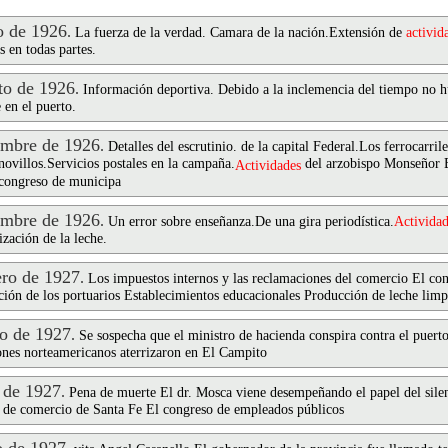
 de 1926
.
La fuerza de la verdad. Camara de la nación.Extensión de
activid
s en todas partes.
o de 1926
.
Información deportiva. Debido a la inclemencia del tiempo no
 en el puerto.
mbre de 1926
.
Detalles del escrutinio. de la capital Federal.Los ferrocarrile
 novillos.Servicios postales en la campaña.
del arzobispo Monseñor B
Actividades
 congreso de municipa
mbre de 1926
.
Un error sobre enseñanza.De una gira periodística.
Actividad
zación de la leche.
ro de 1927
.
Los impuestos internos y las reclamaciones del comercio El conf
ción de los portuarios Establecimientos educacionales Producción de leche limp
o de 1927
.
Se sospecha que el ministro de hacienda conspira contra el puert
ones norteamericanos aterrizaron en El Campito
 de 1927
.
Pena de muerte El dr. Mosca viene desempeñando el papel del silen
 de comercio de Santa Fe El congreso de empleados públicos