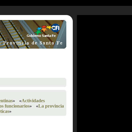
entinas
»
«
Actividades
los funcionarios
»
«
La provincia
ticas
»