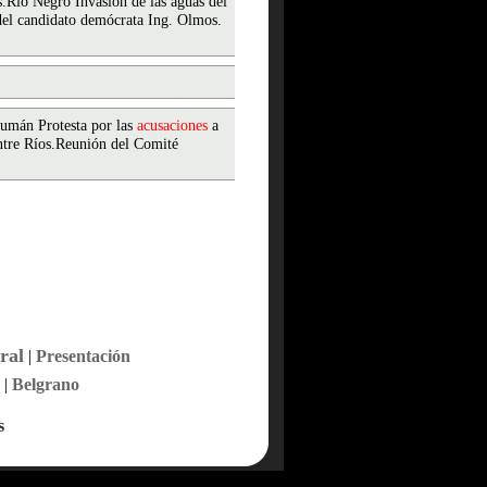
es.Río Negro Invasión de las aguas del
del candidato demócrata Ing. Olmos.
cumán Protesta por las
acusaciones
a
Entre Ríos.Reunión del Comité
ral
|
Presentación
|
Belgrano
s