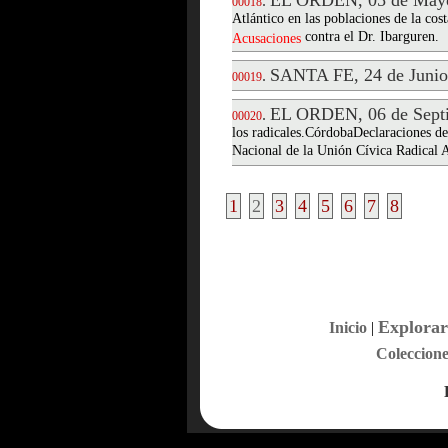
EL ORDEN, 05 de Mayo
.
00018
Atlántico en las poblaciones de la c
contra el Dr. Ibarguren.
Acusaciones
SANTA FE, 24 de Junio
.
00019
EL ORDEN, 06 de Septi
.
00020
los radicales.CórdobaDeclaraciones de
Nacional de la Unión Cívica Radical A
1
2
3
4
5
6
7
8
Explorar
Inicio
|
Coleccione