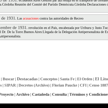
 de 1931
.
es.Buenos Aires Gestión par ala rebaja en el transporte de cereal
osta.Córdoba Reunión del Comité del Partido Demócrata.Córdoba Declaraciones 
 de 1931
.
Las
acusaciones
contra las autoridades de Recreo
embre de 1931
.
revolución en el País, encabezada por Uriburu y Justo.Tu
l Dr. De la Torre.Buenos Aires:Llegada de la Delegación Antipersonalista de 
ntipersonalista.
Destacadas
El Lito
|
Buscar
|
|
Conceptos
|
Santa Fe
|
El Orden
|
s
|
SIPAR
|
Decretos (Archivo)
|
Florian Paucke
|
CFI
|
Censo 1887
Proyecto
|
Archivo
|
Castañeda
|
Consulta
|
Términos y Condicione