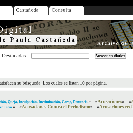
Castañeda
Consulta
Destacadas
atisfacen su búsqueda. Los cuales se listan 10 por página.
»
«
Acusaciones
»
«
ión, Queja, Inculpación, Incriminación, Cargo, Denuncia
»
«
Acusaciones Contra el Periodismo
»
«
Acusaciones recí
Denuncia