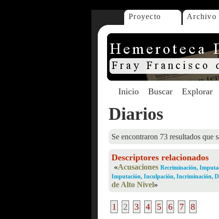
Proyecto
Archivo
Inicio
Buscar
Explorar
Diarios
Se encontraron 73 resultados que s
Descriptores relacionados
«
Acusaciones
Recriminación, Imputac
Imputación, Inculpación, Incriminación, 
de Alto Nivel
»
1
2
3
4
5
6
7
8