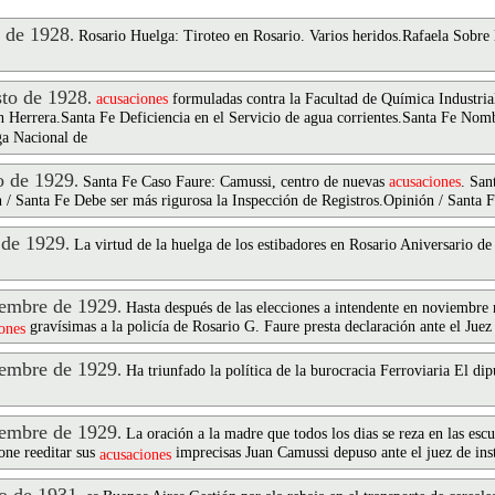
 de 1928
.
Rosario Huelga: Tiroteo en Rosario. Varios heridos.Rafaela Sobre
to de 1928
.
acusaciones
formuladas contra la Facultad de Química Industrial
 Herrera.Santa Fe Deficiencia en el Servicio de agua corrientes.Santa Fe Nom
ga Nacional de
 de 1929
.
Santa Fe Caso Faure: Camussi, centro de nuevas
acusaciones
. San
/ Santa Fe Debe ser más rigurosa la Inspección de Registros.Opinión / Santa F
 de 1929
.
La virtud de la huelga de los estibadores en Rosario Aniversario de
embre de 1929
.
Hasta después de las elecciones a intendente en noviembre n
gravísimas a la policía de Rosario G. Faure presta declaración ante el Juez
ones
embre de 1929
.
Ha triunfado la política de la burocracia Ferroviaria El d
embre de 1929
.
La oración a la madre que todos los dias se reza en las escu
one reeditar sus
imprecisas Juan Camussi depuso ante el juez de ins
acusaciones