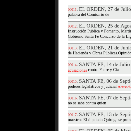
EL ORDEN, 27 de Julio
.
00011
palabra del Comisario de
EL ORDEN, 25 de Agos
.
00012
Instrucción Pública y Fomento, Martín
Gobierno.Santa Fe Concurso de la Li
EL ORDEN, 21 de Junio
.
00013
de Hacienda y Obras Públicas.Opinión 
SANTA FE, 14 de Julio
.
00014
contra Faure y Cia.
acusaciones
SANTA FE, 06 de Septi
.
00015
poderes legislativos y judicial
Acusaci
SANTA FE, 07 de Septi
.
00016
no se sabe contra quien
SANTA FE, 13 de Septi
.
00017
maestros El diputado Quiroga se prop