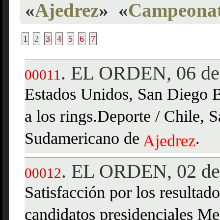
«
Ajedrez
»
«
Campeonato
1
2
3
4
5
6
7
EL ORDEN, 06 de
.
00011
Estados Unidos, San Diego 
a los rings.Deporte / Chile,
Sudamericano de
.
Ajedrez
EL ORDEN, 02 de 
.
00012
Satisfacción por los resultado
candidatos presidenciales Me