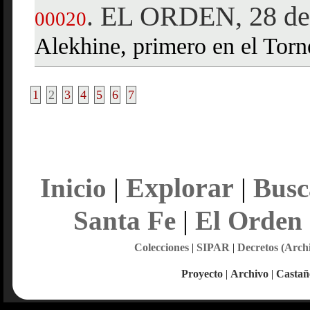
EL ORDEN, 28 de 
.
00020
Alekhine, primero en el Torn
1
2
3
4
5
6
7
Explorar
Inicio
|
|
Busc
Santa Fe
|
El Orden
Colecciones
|
SIPAR
|
Decretos (Arch
Proyecto
|
Archivo
|
Castañ