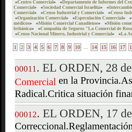
«
Centro Comercial
»
«
Departamento de Informes del Cen
Comercial
»
«
Sociedad Comercial Israelita
»
«
Intercambi
Comercial
»
«
Censo Industrial y Comercial
»
«
Censo Indu
«
Organización Comercial
»
«
Especulación Comercial
»
«
médicos
»
«
Misión Comercial Canadiense
»
«
Misión come
británica
»
«
Compañía de Seguros "La Comercial de Rosa
«
Censo Nacional Minero, Industrial y Comercial
»
«
La Av
1
2
3
4
5
6
7
8
9
10
...
14
15
16
17
1
EL ORDEN, 28 de 
.
00011
en la Provincia.A
Comercial
Radical.Critica situación fin
EL ORDEN, 17 de 
.
00012
Correccional.Reglamentación