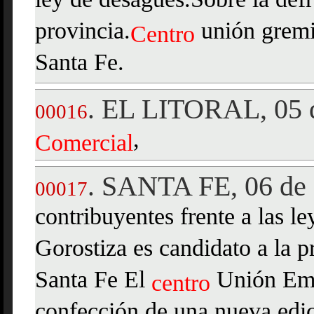
ley de desagües.Sobre la defr
provincia.
unión gremi
Centro
Santa Fe.
EL LITORAL, 05 d
.
00016
,
Comercial
SANTA FE, 06 de 
.
00017
contribuyentes frente a las l
Gorostiza es candidato a la 
Santa Fe El
Unión Emp
centro
confección de una nueva edic