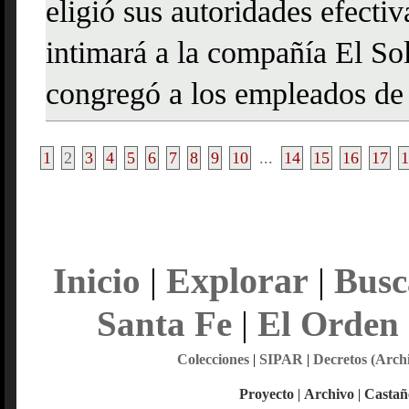
eligió sus autoridades efectiv
intimará a la compañía El So
congregó a los empleados d
1
2
3
4
5
6
7
8
9
10
...
14
15
16
17
1
Explorar
Inicio
|
|
Busc
Santa Fe
|
El Orden
Colecciones
|
SIPAR
|
Decretos (Arch
Proyecto
|
Archivo
|
Castañ