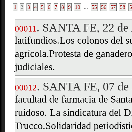
1
2
3
4
5
6
7
8
9
10
...
55
56
57
58
5
SANTA FE, 22 de 
.
00011
latifundios.Los colonos del s
agrícola.Protesta de ganadero
judiciales.
SANTA FE, 07 de 
.
00012
facultad de farmacia de Sant
ruidoso. La sindicatura del D
Trucco.Solidaridad periodísti