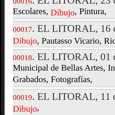
EL LITORAL, 23 d
.
00016
Escolares,
, Pintura,
Dibujo
EL LITORAL, 16 d
.
00017
Dibujo
, Pautasso Vicario, Ri
EL LITORAL, 01 d
.
00018
Municipal de Bellas Artes, I
Grabados, Fotografías,
EL LITORAL, 11 d
.
00019
,
Dibujo