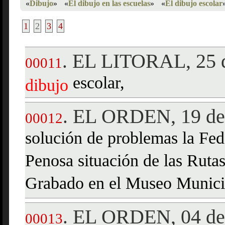
«
Dibujo
»
«
El dibujo en las escuelas
»
«
El dibujo escolar
1
2
3
4
EL LITORAL, 25 d
.
00011
escolar,
dibujo
EL ORDEN, 19 de 
.
00012
solución de problemas la Fed
Penosa situación de las Ruta
Grabado en el Museo Municip
EL ORDEN, 04 de
.
00013