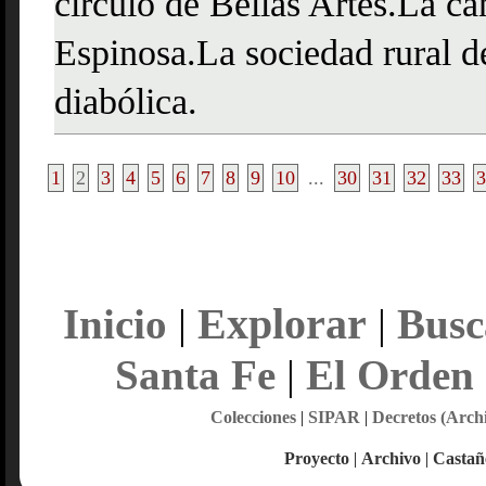
círculo de Bellas Artes.La c
Espinosa.La sociedad rural d
diabólica.
1
2
3
4
5
6
7
8
9
10
...
30
31
32
33
3
Explorar
Inicio
|
|
Busc
Santa Fe
|
El Orden
Colecciones
|
SIPAR
|
Decretos (Arch
Proyecto
|
Archivo
|
Castañ