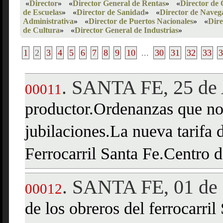
«
Director
»
«
Director General de Rentas
»
«
Director de 
de Escuelas
»
«
Director de Sanidad
»
«
Director de Naveg
Administrativa
»
«
Director de Puertos Nacionales
»
«
Dire
de Cultura
»
«
Director General de Industrias
»
1
2
3
4
5
6
7
8
9
10
...
30
31
32
33
3
SANTA FE, 25 de 
.
00011
productor.Ordenanzas que no
jubilaciones.La nueva tarifa 
Ferrocarril Santa Fe.Centro 
SANTA FE, 01 de 
.
00012
de los obreros del ferrocarril