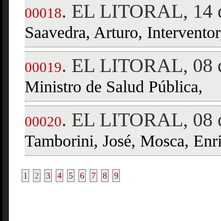
EL LITORAL, 14 d
.
00018
Saavedra, Arturo, Interventor
EL LITORAL, 08 d
.
00019
Ministro de Salud Pública,
EL LITORAL, 08 d
.
00020
Tamborini, José, Mosca, Enr
1
2
3
4
5
6
7
8
9