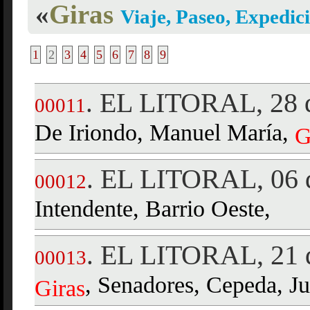
«
Giras
Viaje, Paseo, Expedic
1
2
3
4
5
6
7
8
9
EL LITORAL, 28 
.
00011
De Iriondo, Manuel María,
G
EL LITORAL, 06 d
.
00012
Intendente, Barrio Oeste,
EL LITORAL, 21 d
.
00013
, Senadores, Cepeda, Ju
Giras