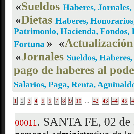
«
Sueldos
Haberes, Jornales,
«
Dietas
Haberes, Honorarios
Patrimonio, Hacienda, Fondos, B
»
«
Actualización
Fortuna
«
Jornales
Sueldos, Haberes,
pago de haberes al pode
Salarios, Paga, Renta, Aguinal
1
2
3
4
5
6
7
8
9
10
...
42
43
44
45
4
SANTA FE, 02 de 
.
00011