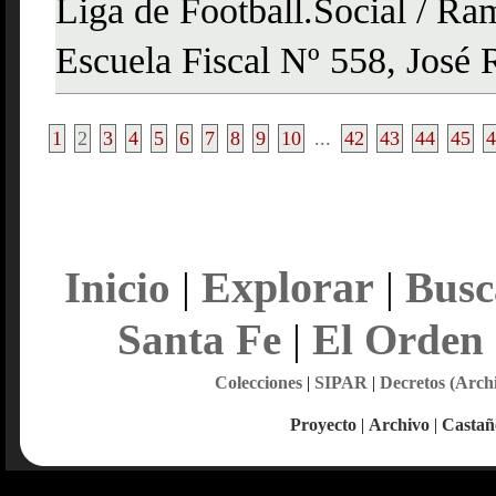
Liga de Football.Social / Ram
Escuela Fiscal Nº 558, José R
1
2
3
4
5
6
7
8
9
10
...
42
43
44
45
4
Explorar
Inicio
|
|
Busc
Santa Fe
|
El Orden
Colecciones
|
SIPAR
|
Decretos (Arch
Proyecto
|
Archivo
|
Castañ