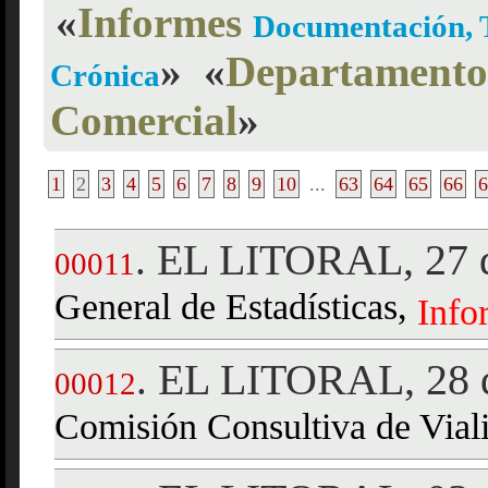
«
Informes
Documentación, T
»
«
Departamento 
Crónica
Comercial
»
1
2
3
4
5
6
7
8
9
10
...
63
64
65
66
6
EL LITORAL, 27 d
.
00011
General de Estadísticas,
Info
EL LITORAL, 28 d
.
00012
Comisión Consultiva de Vial