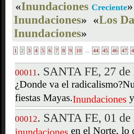
«
Inundaciones
»
Creciente
Inundaciones
»
«
Los Da
Inundaciones
»
1
2
3
4
5
6
7
8
9
10
...
44
45
46
47
4
SANTA FE, 27 de
.
00011
¿Donde va el radicalismo?Nue
fiestas Mayas.
y
Inundaciones
SANTA FE, 01 de 
.
00012
en el Norte, lo
inundaciones