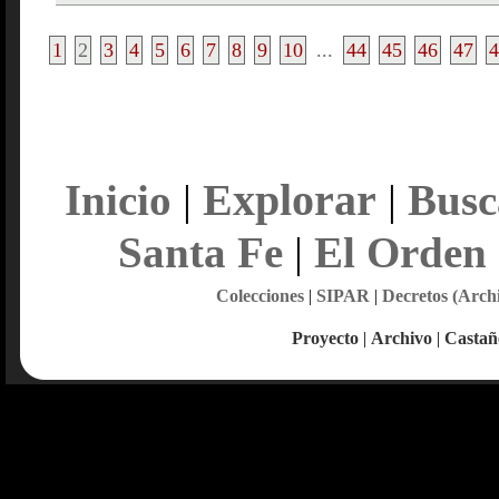
1
2
3
4
5
6
7
8
9
10
...
44
45
46
47
4
Explorar
Inicio
|
|
Busc
Santa Fe
|
El Orden
Colecciones
|
SIPAR
|
Decretos (Arch
Proyecto
|
Archivo
|
Castañ