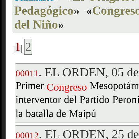
Pedagógico
»
«
Congreso
del Niño
»
1
2
EL ORDEN, 05 de 
.
00011
Primer
Mesopotámi
Congreso
interventor del Partido Peron
la batalla de Maipú
EL ORDEN, 25 de 
.
00012